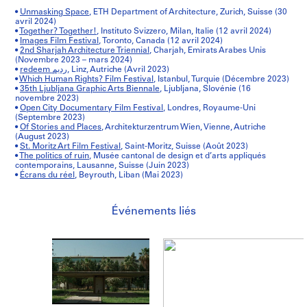
•
Unmasking Space
, ETH Department of Architecture, Zurich, Suisse (30
avril 2024)
•
Together? Together!
, Instituto Svizzero, Milan, Italie (12 avril 2024)
•
Images Film Festival
, Toronto, Canada (12 avril 2024)
•
2nd Sharjah Architecture Triennial
, Charjah, Emirats Arabes Unis
(Novembre 2023 – mars 2024)
•
redeem رديم
, Linz, Autriche (Avril 2023)
•
Which Human Rights? Film Festival
, Istanbul, Turquie (Décembre 2023)
•
35th Ljubljana Graphic Arts Biennale
, Ljubljana, Slovénie (16
novembre 2023)
•
Open City Documentary Film Festival
, Londres, Royaume-Uni
(Septembre 2023)
•
Of Stories and Places
, Architekturzentrum Wien, Vienne, Autriche
(August 2023)
•
St. Moritz Art Film Festival
, Saint-Moritz, Suisse (Août 2023)
•
The politics of ruin
, Musée cantonal de design et d’arts appliqués
contemporains, Lausanne, Suisse (Juin 2023)
•
Écrans du réel
, Beyrouth, Liban (Mai 2023)
Événements liés