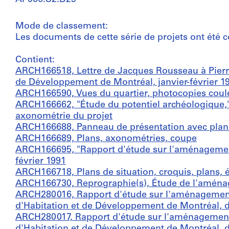
Mode de classement:
Les documents de cette série de projets ont été c
Contient:
ARCH166518, Lettre de Jacques Rousseau à Pierre
de Développement de Montréal, janvier-février 1
ARCH166590, Vues du quartier, photocopies coul
ARCH166662, "Étude du potentiel archéologique," 
axonométrie du projet
ARCH166688, Panneau de présentation avec plan
ARCH166689, Plans, axonométries, coupe
ARCH166695, "Rapport d'étude sur l'aménagemen
février 1991
ARCH166718, Plans de situation, croquis, plans,
ARCH166730, Reprographie(s), Étude de l'amén
ARCH280016, Rapport d'étude sur l'aménagement
d'Habitation et de Développement de Montréal, di
ARCH280017, Rapport d'étude sur l'aménagement
d'Habitation et de Développement de Montréal, di