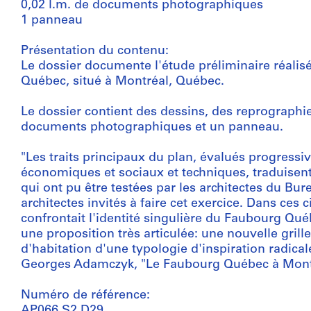
0,02 l.m. de documents photographiques
1 panneau
Présentation du contenu:
Le dossier documente l'étude préliminaire réal
Québec, situé à Montréal, Québec.
Le dossier contient des dessins, des reprographi
documents photographiques et un panneau.
"Les traits principaux du plan, évalués progressi
économiques et sociaux et techniques, traduisent
qui ont pu être testées par les architectes du Bur
architectes invités à faire cet exercice. Dans ce
confrontait l'identité singulière du Faubourg Qu
une proposition très articulée: une nouvelle grill
d'habitation d'une typologie d'inspiration radic
Georges Adamczyk, "Le Faubourg Québec à Montr
Numéro de référence:
AP066.S2.D29