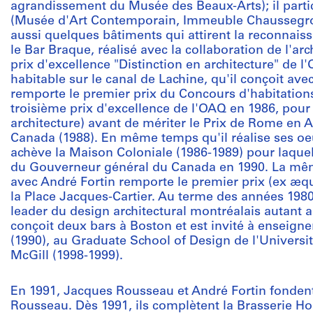
agrandissement du Musée des Beaux-Arts); il part
(Musée d'Art Contemporain, Immeuble Chaussegros-de
aussi quelques bâtiments qui attirent la reconnaiss
le Bar Braque, réalisé avec la collaboration de l'ar
prix d'excellence "Distinction en architecture" de l
habitable sur le canal de Lachine, qu'il conçoit avec
remporte le premier prix du Concours d'habitatio
troisième prix d'excellence de l'OAQ en 1986, pour
architecture) avant de mériter le Prix de Rome en A
Canada (1988). En même temps qu'il réalise ses oeu
achève la Maison Coloniale (1986-1989) pour laquelle
du Gouverneur général du Canada en 1990. La même
avec André Fortin remporte le premier prix (ex æq
la Place Jacques-Cartier. Au terme des années 19
leader du design architectural montréalais autant a
conçoit deux bars à Boston et est invité à enseigne
(1990), au Graduate School of Design de l'Universit
McGill (1998-1999).
En 1991, Jacques Rousseau et André Fortin fondent 
Rousseau. Dès 1991, ils complètent la Brasserie Ho