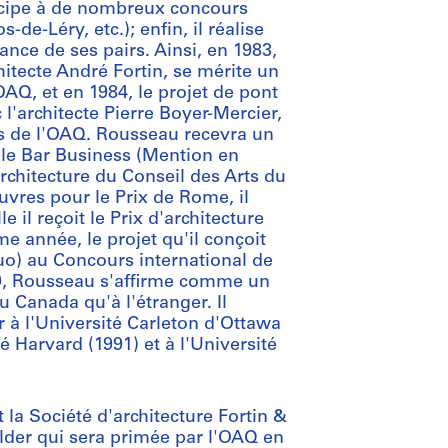
icipe à de nombreux concours
-Léry, etc.); enfin, il réalise
ance de ses pairs. Ainsi, en 1983,
chitecte André Fortin, se mérite un
'OAQ, et en 1984, le projet de pont
 l'architecte Pierre Boyer-Mercier,
ns de l'OAQ. Rousseau recevra un
 le Bar Business (Mention en
rchitecture du Conseil des Arts du
vres pour le Prix de Rome, il
 il reçoit le Prix d'architecture
 année, le projet qu'il conçoit
uo) au Concours international de
80, Rousseau s'affirme comme un
u Canada qu'à l'étranger. Il
r à l'Université Carleton d'Ottawa
é Harvard (1991) et à l'Université
la Société d'architecture Fortin &
lder qui sera primée par l'OAQ en