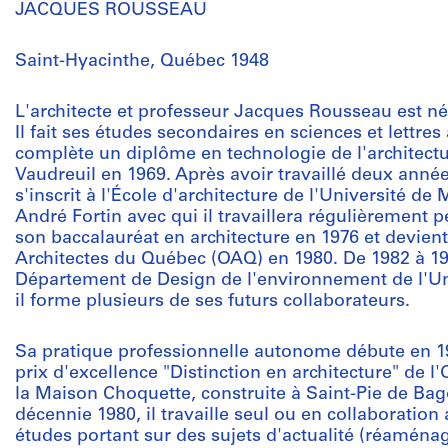
JACQUES ROUSSEAU
Saint-Hyacinthe, Québec 1948
L'architecte et professeur Jacques Rousseau est né
Il fait ses études secondaires en sciences et lettre
complète un diplôme en technologie de l'architectur
Vaudreuil en 1969. Après avoir travaillé deux année
s'inscrit à l'École d'architecture de l'Université de
André Fortin avec qui il travaillera régulièrement p
son baccalauréat en architecture en 1976 et devie
Architectes du Québec (OAQ) en 1980. De 1982 à 1998
Département de Design de l'environnement de l'Un
il forme plusieurs de ses futurs collaborateurs.
Sa pratique professionnelle autonome débute en 19
prix d'excellence "Distinction en architecture" de l
la Maison Choquette, construite à Saint-Pie de Bag
décennie 1980, il travaille seul ou en collaboration
études portant sur des sujets d'actualité (réaména