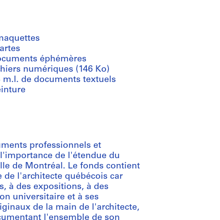
maquettes
artes
ocuments éphémères
chiers numériques (146 Ko)
8 m.l. de documents textuels
inture
ments professionnels et
l'importance de l'étendue du
ille de Montréal. Le fonds contient
 de l'architecte québécois car
s, à des expositions, à des
on universitaire et à ses
ginaux de la main de l'architecte,
cumentant l'ensemble de son