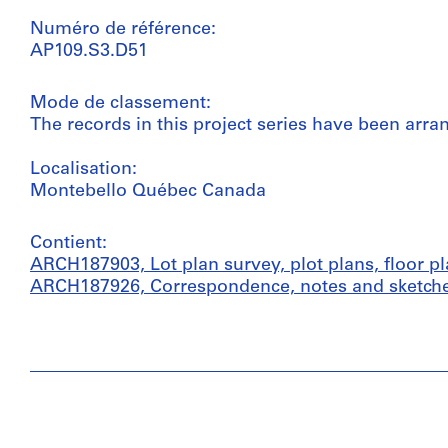
Numéro de référence:
AP109.S3.D51
Mode de classement:
The records in this project series have been arra
Localisation:
Montebello Québec Canada
Contient:
ARCH187903, Lot plan survey, plot plans, floor pl
ARCH187926, Correspondence, notes and sketch