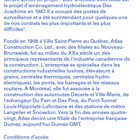
Gérant senior de projet : 'Bud' a débuté avec Atlas sur
le projet d'aménagement hydroélectrique Des
Joachims en 1947. Il a occupé des postes de
surveillance et a été surintendant pour quelques-uns
de nos contrats les plus importants et les plus
difficiles".
Fondé en 1908 à Ville Saint-Pierre au Québec, Atlas
Construction Co. Ltd., avec des filiales au Nouveau-
Brunswick, fut au milieu du XXe siècle un des
principaux représentants de l'industrie canadienne de
la construction. L'entreprise se spécialisa dans les
constructions industrielles (usines, élévateurs à
grains, centrales thermiques, centrales hydro-
électriques), les ponts, les barrages et les réseaux
routiers. À Montréal, elle fut associée à la
construction des autoroutes Décarie et Ville-Marie, de
l'échangeur Du Parc et Des Pins, du Pont-Tunnel
Louis-Hippolyte-Lafontaine et des stations de métro
Langelier et Snowdon. Vers la fin des années quatre-
vingt, Atlas devint une filiale de l'entreprise française
Dumez, aujourd'hui Dumez-GMT.
Conditions d’accès: