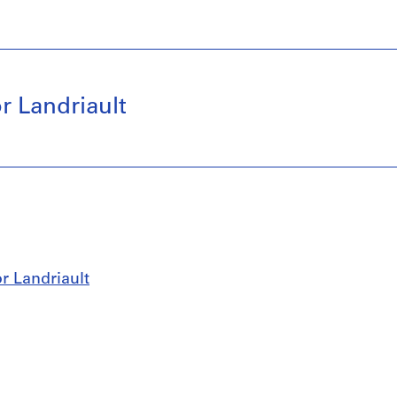
or Landriault
or Landriault