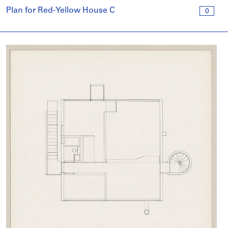
Plan for Red-Yellow House C
0