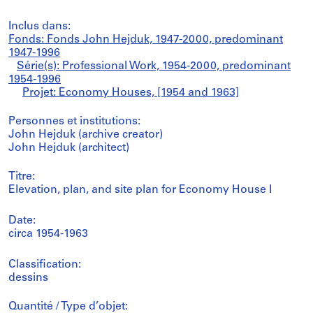
Inclus dans:
Fonds: Fonds John Hejduk, 1947-2000, predominant
1947-1996
Série(s): Professional Work, 1954-2000, predominant
1954-1996
Projet: Economy Houses, [1954 and 1963]
Personnes et institutions:
John Hejduk (archive creator)
John Hejduk (architect)
Titre:
Elevation, plan, and site plan for Economy House I
Date:
circa 1954-1963
Classification:
dessins
Quantité / Type d’objet: