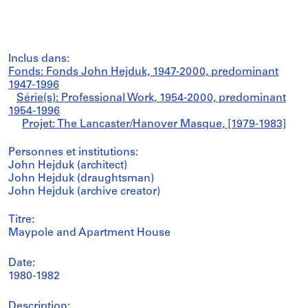
Inclus dans:
Fonds: Fonds John Hejduk, 1947-2000, predominant
1947-1996
Série(s): Professional Work, 1954-2000, predominant
1954-1996
Projet: The Lancaster/Hanover Masque, [1979-1983]
Personnes et institutions:
John Hejduk (architect)
John Hejduk (draughtsman)
John Hejduk (archive creator)
Titre:
Maypole and Apartment House
Date:
1980-1982
Description: