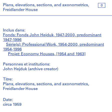
Plans, elevations, sections, and axonometrics,
0
Freidlander House
Inclus dans:
Fonds: Fonds John Hejduk, 1947-2000, predominant
1947-1996
Série(s): Professional Work, 1954-2000, predominant
1954-1996
Projet: Economy Houses, [1954 and 1963]
Personnes et institutions:
John Hejduk (archive creator)
Titre:
Plans, elevations, sections, and axonometrics,
Freidlander House
Date:
circa 1959