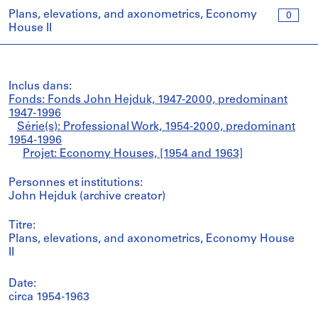
Plans, elevations, and axonometrics, Economy
0
House II
Inclus dans:
Fonds: Fonds John Hejduk, 1947-2000, predominant
1947-1996
Série(s): Professional Work, 1954-2000, predominant
1954-1996
Projet: Economy Houses, [1954 and 1963]
Personnes et institutions:
John Hejduk (archive creator)
Titre:
Plans, elevations, and axonometrics, Economy House
II
Date:
circa 1954-1963