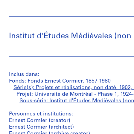
Institut d'Études Médiévales (non 
Inclus dans:
Fonds: Fonds Ernest Cormier, 1857-1980
Série(s): Projets et réalisations, non daté, 1902
Projet: Université de Montréal - Phase 1, 1924
Sous-série: Institut d'Études Médiévales (non
Personnes et institutions:
Ernest Cormier (creator)
Ernest Cormier (architect)
Ernest Cormier (archive creator)