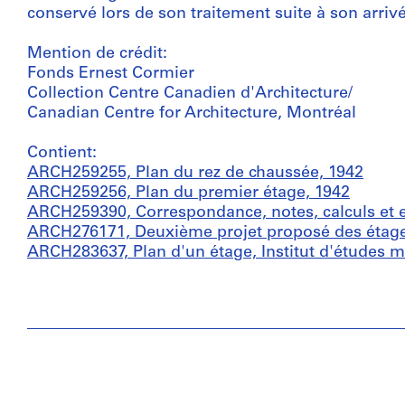
conservé lors de son traitement suite à son arriv
Mention de crédit:
Fonds Ernest Cormier
Collection Centre Canadien d'Architecture/
Canadian Centre for Architecture, Montréal
Contient:
ARCH259255, Plan du rez de chaussée, 1942
ARCH259256, Plan du premier étage, 1942
ARCH259390, Correspondance, notes, calculs et e
ARCH276171, Deuxième projet proposé des étages 
ARCH283637, Plan d'un étage, Institut d'études m