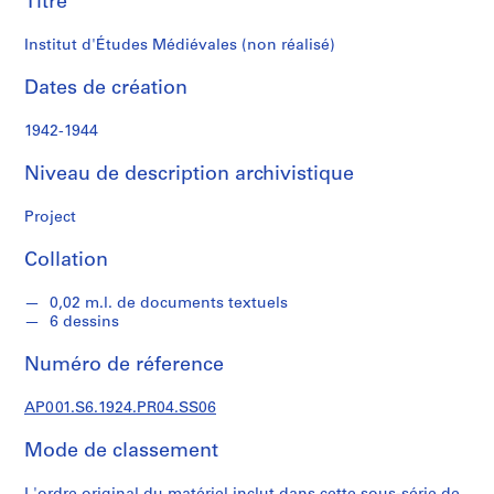
Titre
i
e
Institut d'Études Médiévales (non réalisé)
r
Dates de création
S
é
1942-1944
r
Niveau de description archivistique
i
e
Project
(
s
Collation
)
:
0,02 m.l. de documents textuels
D
6 dessins
o
c
Numéro de réference
u
m
AP001.S6.1924.PR04.SS06
e
Mode de classement
n
t