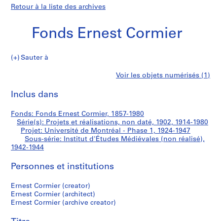
Retour à la liste des archives
Fonds Ernest Cormier
Sauter à
F
Institut
Voir les objets numérisés (1)
o
Imprimer
n
cette
Inclus dans
d'Études
d
page
s
Médiévales
Fonds: Fonds Ernest Cormier, 1857-1980
E
Série(s): Projets et réalisations, non daté, 1902, 1914-1980
r
Projet: Université de Montréal - Phase 1, 1924-1947
(non
n
Sous-série: Institut d'Études Médiévales (non réalisé),
1942-1944
e
réalisé)
s
Personnes et institutions
t
C
Ernest Cormier (creator)
o
Ernest Cormier (architect)
r
Ernest Cormier (archive creator)
m