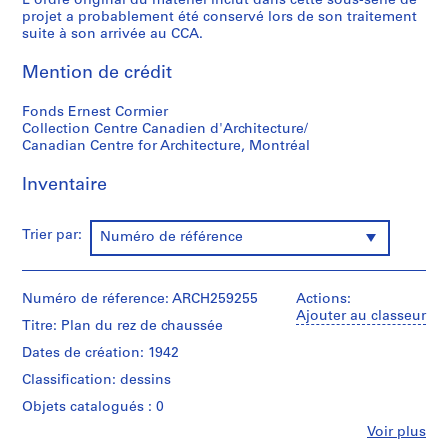
L'ordre original du matériel inclut dans cette sous-série de
s
projet a probablement été conservé lors de son traitement
p
suite à son arrivée au CCA.
e
r
Mention de crédit
s
o
Fonds Ernest Cormier
Collection Centre Canadien d'Architecture/
n
Canadian Centre for Architecture, Montréal
n
e
Inventaire
l
s
,
Trier par:
Numéro de référence
1
8
5
Numéro de réference: ARCH259255
Actions:
Ajouter au classeur
7
Titre: Plan du rez de chaussée
-
Dates de création: 1942
1
Classification: dessins
9
8
Objets catalogués : 0
0
Fe
Voir plus
Personnes
AP001.S1