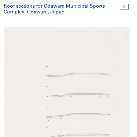
Roof sections for Odawara Municipal Sports
0
Complex, Odawara, Japan