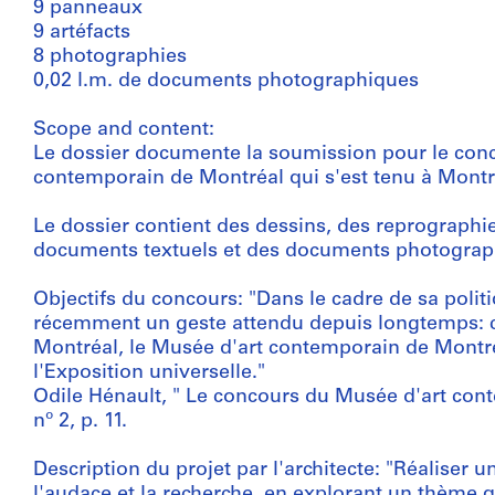
9 panneaux
9 artéfacts
8 photographies
0,02 l.m. de documents photographiques
Scope and content:
Le dossier documente la soumission pour le conc
contemporain de Montréal qui s'est tenu à Montré
Le dossier contient des dessins, des reprographi
documents textuels et des documents photograp
Objectifs du concours: "Dans le cadre de sa politi
récemment un geste attendu depuis longtemps: cel
Montréal, le Musée d'art contemporain de Montréal
l'Exposition universelle."
Odile Hénault, " Le concours du Musée d'art conte
nº 2, p. 11.
Description du projet par l'architecte: "Réaliser u
l'audace et la recherche, en explorant un thème q