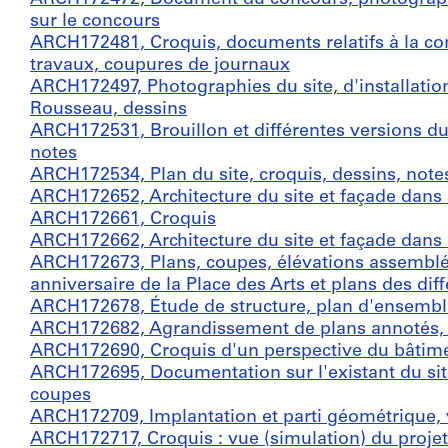
sur le concours
ARCH172481, Croquis, documents relatifs à la cons
travaux, coupures de journaux
ARCH172497, Photographies du site, d'installati
Rousseau, dessins
ARCH172531, Brouillon et différentes versions 
notes
ARCH172534, Plan du site, croquis, dessins, note
ARCH172652, Architecture du site et façade dans 
ARCH172661, Croquis
ARCH172662, Architecture du site et façade dans 
ARCH172673, Plans, coupes, élévations assemblé
anniversaire de la Place des Arts et plans des dif
ARCH172678, Étude de structure, plan d'ensemble
ARCH172682, Agrandissement de plans annotés, p
ARCH172690, Croquis d'un perspective du bâtime
ARCH172695, Documentation sur l'existant du site 
coupes
ARCH172709, Implantation et parti géométrique, v
ARCH172717, Croquis : vue (simulation) du projet