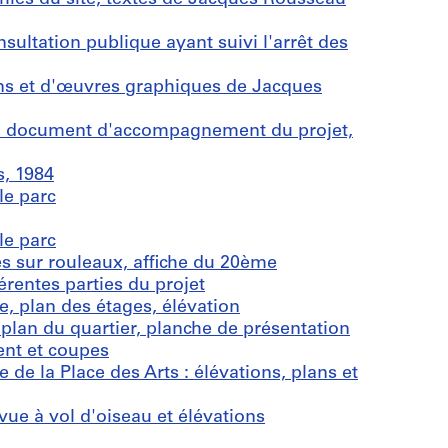
ultation publique ayant suivi l'arrêt des
ons et d'œuvres graphiques de Jacques
du document d'accompagnement du projet,
s, 1984
le parc
le parc
s sur rouleaux, affiche du 20ème
férentes parties du projet
, plan des étages, élévation
lan du quartier, planche de présentation
nt et coupes
de la Place des Arts : élévations, plans et
ue à vol d'oiseau et élévations