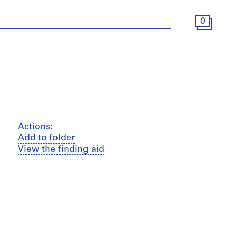
0
Actions:
Add to folder
View the finding aid