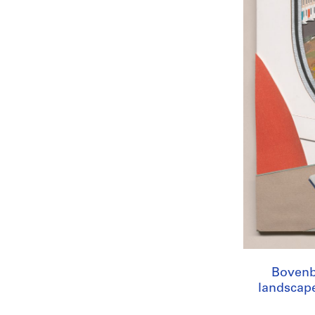
Bovenb
landscape