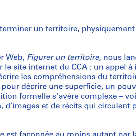
erminer un territoire, physiquement 
er Web,
Figurer un territoire
, nous la
 le site internet du CCA : un appel à 
réécrire les compréhensions du territoir
ur décrire une superficie, un pouvo
inition formelle s’avère complexe – vo
 d’images et de récits qui circulent pa
re est façonnée au moins autant par l