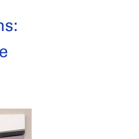
ns:
re