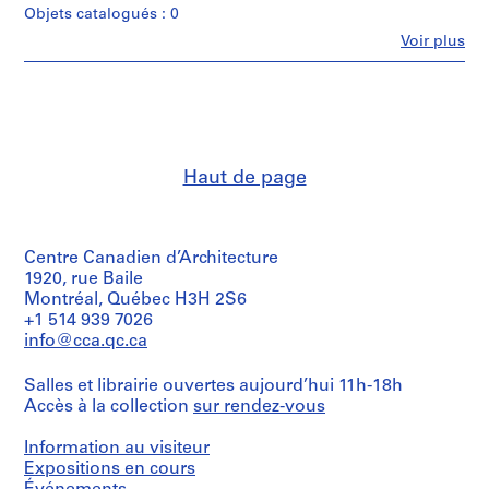
Objets catalogués : 0
m
Fe
e
Voir plus
Personnes
,
et
1
institutions:
Jean
9
Ouellet
4
(author)
4
Jean-
Haut de page
-
Claude
Boisvert
2
(author)
0
Jean
0
Paré
Centre Canadien d’Architecture
2
(author)
1920, rue Baile
Jean
AP129.S1
Montréal, Québec H3H 2S6
Ouellet
+1 514 939 7026
(archive
P
info@cca.qc.ca
creator)
r
o
Salles et librairie ouvertes aujourd’hui 11h-18h
Quantité
j
Accès à la collection
sur rendez-vous
/
Type
e
d’objet:
Information au visiteur
t
1
Expositions en cours
:
File