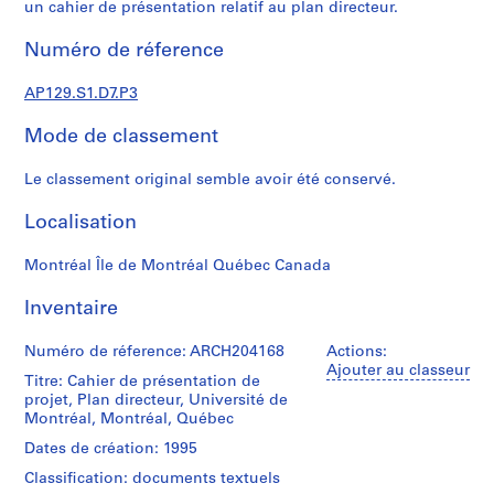
r
un cahier de présentation relatif au plan directeur.
c
Numéro de réference
h
i
AP129.S1.D7.P3
t
e
Mode de classement
c
t
Le classement original semble avoir été conservé.
u
r
Localisation
e
e
Montréal Île de Montréal Québec Canada
t
d
Inventaire
'
u
Numéro de réference: ARCH204168
Actions:
Ajouter au classeur
r
Titre: Cahier de présentation de
b
projet, Plan directeur, Université de
Montréal, Montréal, Québec
a
n
Dates de création: 1995
i
Classification: documents textuels
s