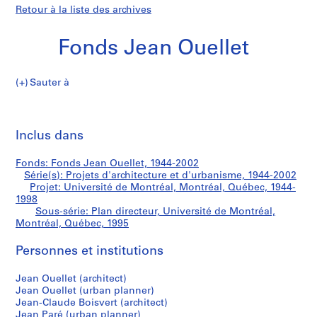
Retour à la liste des archives
Fonds Jean Ouellet
Sauter à
F
Plan
o
Imp
n
cet
Inclus dans
directeur,
d
pa
s
Université
Fonds: Fonds Jean Ouellet, 1944-2002
J
Série(s): Projets d'architecture et d'urbanisme, 1944-2002
e
Projet: Université de Montréal, Montréal, Québec, 1944-
de
a
1998
Sous-série: Plan directeur, Université de Montréal,
n
Montréal,
Montréal, Québec, 1995
O
u
Montréal,
Personnes et institutions
e
l
Québec
Jean Ouellet (architect)
l
Jean Ouellet (urban planner)
e
Jean-Claude Boisvert (architect)
Jean Paré (urban planner)