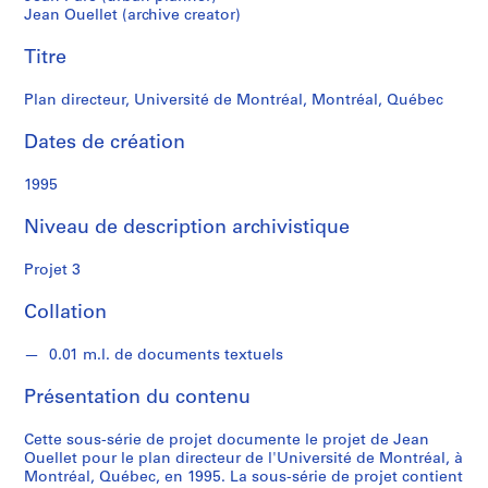
t
Jean Ouellet (archive creator)
Titre
S
é
Plan directeur, Université de Montréal, Montréal, Québec
r
i
Dates de création
e
(
1995
s
)
Niveau de description archivistique
:
P
Projet 3
r
o
Collation
j
e
0.01 m.l. de documents textuels
t
Présentation du contenu
s
d
Cette sous-série de projet documente le projet de Jean
'
Ouellet pour le plan directeur de l'Université de Montréal, à
a
Montréal, Québec, en 1995. La sous-série de projet contient