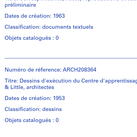
préliminaire
Dates de création: 1963
Classification: documents textuels
Objets catalogués : 0
Personnes
et
institutions:
Numéro de réference: ARCH208364
Jean
Michaud
Titre: Dessins d'exécution du Centre d'apprentissa
(archive
& Little, architectes
creator)
Dates de création: 1953
Quantité
Classification: dessins
/
Type
Objets catalogués : 0
d’objet:
1
Personnes