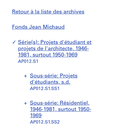
Retour à la liste des archives
Fonds
Sauter
Fonds Jean Michaud
Jean
à
Michaud
Série(s): Projets d'étudiant et
projets de l'architecte, 1946-
1981, surtout 1950-1969
AP012.S1
Sous-série: Projets
d'étudiants, s.d.
AP012.S1.SS1
P
P
P
P
P
Sous-série: Résidentiel,
r
r
r
r
r
1946-1981, surtout 1950-
o
o
o
o
o
1969
j
j
j
j
j
AP012.S1.SS2
e
e
e
e
e