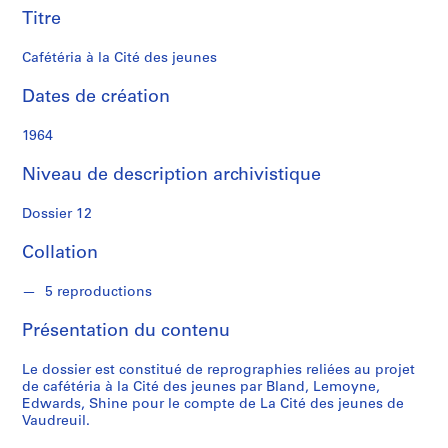
d
Titre
S
Cafétéria à la Cité des jeunes
é
r
Dates de création
i
1964
e
(
Niveau de description archivistique
s
)
Dossier 12
:
P
Collation
r
o
5 reproductions
j
e
Présentation du contenu
t
s
Le dossier est constitué de reprographies reliées au projet
de cafétéria à la Cité des jeunes par Bland, Lemoyne,
d
Edwards, Shine pour le compte de La Cité des jeunes de
'
Vaudreuil.
é