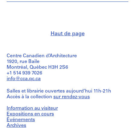
et
c
institutions:
h
Jean
i
Michaud
t
(archive
creator)
e
Haut de page
c
Quantité
t
/
e
Type
Centre Canadien d’Architecture
,
d’objet:
5
1920, rue Baile
1
reprographie(s)
Montréal, Québec H3H 2S6
9
+1 514 939 7026
4
Étape
info@cca.qc.ca
6
et
-
objectif:
Salles et librairie ouvertes aujourd’hui 11h-21h
dessins
1
Accès à la collection
sur rendez-vous
préliminaires
9
8
Information au visiteur
Collation:
1
5
Expositions en cours
reprographies
,
Événements
Archives
s
Technique
u