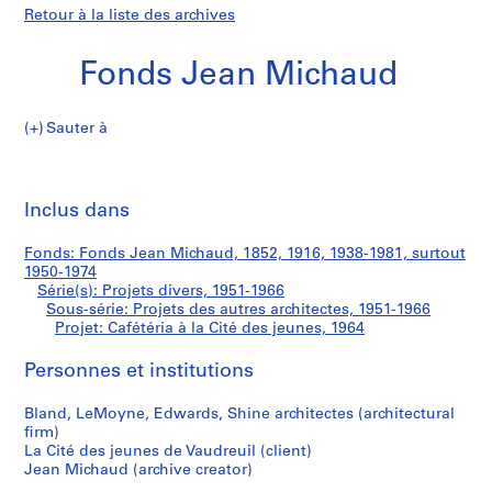
Retour à la liste des archives
Fonds Jean Michaud
Sauter à
F
Cafétéria
o
Imp
n
cet
Inclus dans
à
d
pa
s
la
Fonds: Fonds Jean Michaud, 1852, 1916, 1938-1981, surtout
J
1950-1974
e
Série(s): Projets divers, 1951-1966
Cité
a
Sous-série: Projets des autres architectes, 1951-1966
Projet: Cafétéria à la Cité des jeunes, 1964
n
des
M
Personnes et institutions
i
jeunes
c
Bland, LeMoyne, Edwards, Shine architectes (architectural
h
firm)
a
La Cité des jeunes de Vaudreuil (client)
u
Jean Michaud (archive creator)