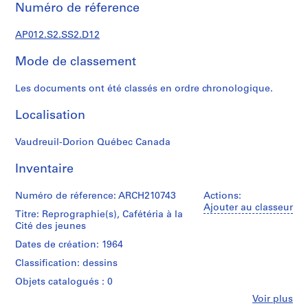
t
Numéro de réference
u
d
AP012.S2.SS2.D12
i
a
Mode de classement
n
Les documents ont été classés en ordre chronologique.
t
e
Localisation
t
p
Vaudreuil-Dorion Québec Canada
r
o
Inventaire
j
e
Numéro de réference: ARCH210743
Actions:
t
Ajouter au classeur
Titre: Reprographie(s), Cafétéria à la
s
Cité des jeunes
d
Dates de création: 1964
e
l
Classification: dessins
'
Objets catalogués : 0
a
Fe
Voir plus
r
Personnes