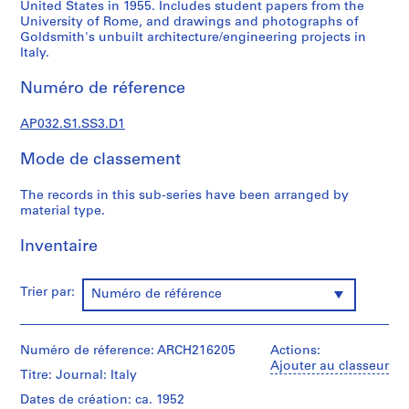
l
United States in 1955. Includes student papers from the
University of Rome, and drawings and photographs of
P
Goldsmith's unbuilt architecture/engineering projects in
a
Italy.
p
e
Numéro de réference
r
s
AP032.S1.SS3.D1
,
1
Mode de classement
9
3
The records in this sub-series have been arranged by
material type.
1
-
Inventaire
1
9
9
Trier par:
Numéro de référence
5
AP032.S1
Numéro de réference: ARCH216205
Actions:
S
Ajouter au classeur
Titre: Journal: Italy
o
Dates de création: ca. 1952
u