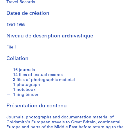
m
Travel Records
i
t
Dates de création
h
1951-1955
S
Niveau de description archivistique
é
r
File 1
i
e
Collation
(
s
16 journals
14 files of textual records
)
3 files of photographic material
:
1 photograph
P
1 notebook
e
1 ring binder
r
Présentation du contenu
s
o
Journals, photographs and documentation material of
n
Goldsmith's European travels to Great Britain, continental
a
Europe and parts of the Middle East before returning to the