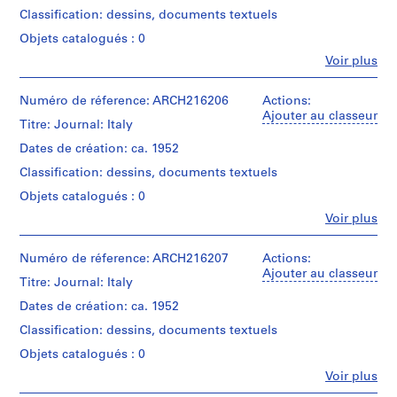
s
Classification: dessins, documents textuels
-
Objets catalogués : 0
s
Fe
Voir plus
é
Personnes
et
r
institutions:
Numéro de réference: ARCH216206
Actions:
i
Myron
Ajouter au classeur
e
Titre: Journal: Italy
Goldsmith
:
(archive
Dates de création: ca. 1952
creator)
E
Classification: dessins, documents textuels
a
Description:
Objets catalogués : 0
r
notes
l
Fe
Voir plus
and
Personnes
y
sketches
et
P
institutions:
Numéro de réference: ARCH216207
Actions:
Quantité
Myron
a
Ajouter au classeur
Titre: Journal: Italy
/
Goldsmith
p
Type
(archive
Dates de création: ca. 1952
e
d’objet:
creator)
r
1
Classification: dessins, documents textuels
journal(s)
s
Description:
Objets catalogués : 0
notes
a
Fe
Voir plus
Collation:
and
n
Personnes
1
sketches