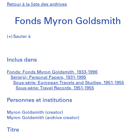
Retour à la liste des archives
Fonds Myron Goldsmith
Sauter à
F
Travel
o
Imp
n
cet
Inclus dans
Records
d
pa
s
Fonds: Fonds Myron Goldsmith, 1933-1996
M
Série(s): Personal Papers, 1931-1995
y
Sous-série: European Travels and Studies, 1951-1955
r
Sous-série: Travel Records, 1951-1955
o
Personnes et institutions
n
G
Myron Goldsmith (creator)
o
Myron Goldsmith (archive creator)
l
d
Titre
s