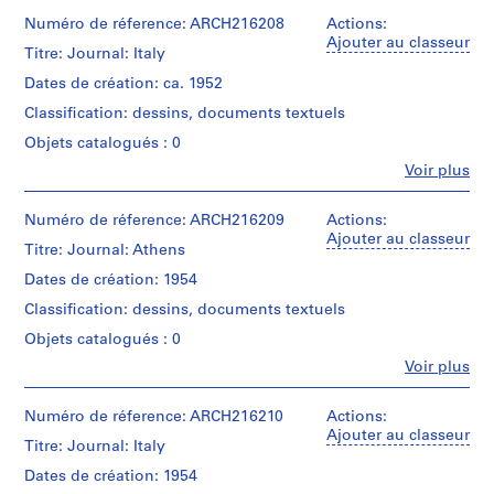
et
d
notebooks
institutions:
Numéro de réference: ARCH216208
Actions:
D
Quantité
Myron
Ajouter au classeur
Type
Titre: Journal: Italy
r
/
Goldsmith
de
Type
a
(archive
Dates de création: ca. 1952
document:
d’objet:
creator)
w
diary
1
Classification: dessins, documents textuels
i
journal(s)
Description:
Objets catalogués : 0
n
Mention
notes
de
g
Fe
Voir plus
Collation:
and
Personnes
crédit:
1
s
sketches
et
Myron
notebooks
,
institutions:
Numéro de réference: ARCH216209
Actions:
Goldsmith
Quantité
Myron
1
Ajouter au classeur
fonds
Type
Titre: Journal: Athens
/
Goldsmith
Collection
9
de
Type
(archive
Centre
Dates de création: 1954
3
document:
d’objet:
creator)
Canadien
diary
1
1
Classification: dessins, documents textuels
d'Architecture/
journal(s)
-
Canadian
Description:
Objets catalogués : 0
Mention
notes
Centre
1
de
Fe
Voir plus
Collation:
and
for
9
Personnes
crédit:
1
sketches
Architecture,
et
Myron
6
notebooks
Montréal
institutions:
Numéro de réference: ARCH216210
Actions:
Goldsmith
7
Quantité
Myron
Ajouter au classeur
fonds
Type
Titre: Journal: Italy
/
Numéro
AP032.S1.SS1
Goldsmith
Collection
de
Type
de
(archive
Centre
Dates de création: 1954
document:
d’objet:
chemise:
S
S
S
S
S
S
S
creator)
S