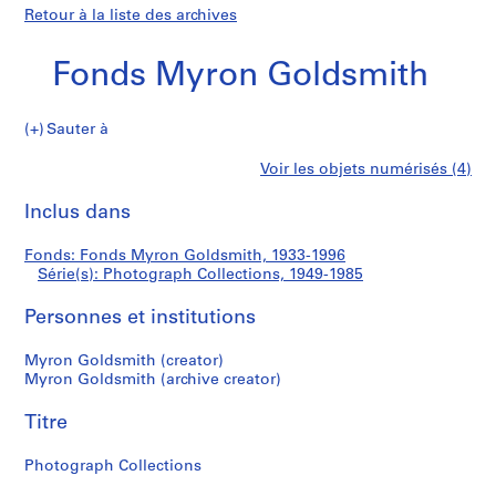
Retour à la liste des archives
Fonds Myron Goldsmith
Sauter à
F
Photograph
Voir les objets numérisés (4)
o
Imprimer
n
cette
Inclus dans
Collections
d
page
s
Fonds: Fonds Myron Goldsmith, 1933-1996
M
Série(s): Photograph Collections, 1949-1985
y
r
Personnes et institutions
o
n
Myron Goldsmith (creator)
Myron Goldsmith (archive creator)
G
o
Titre
l
d
Photograph Collections
s