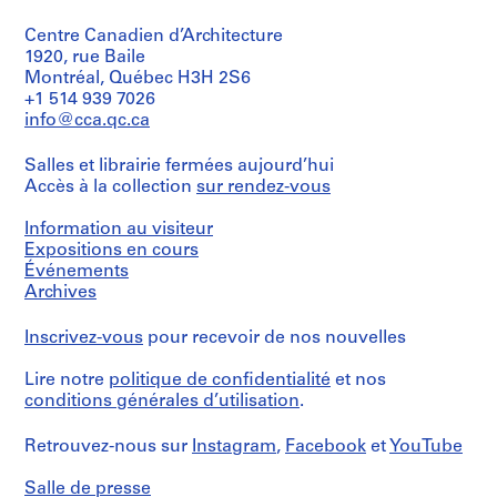
s
s
s
s
i
Centre Canadien d’Architecture
-
-
-
-
e
1920, rue Baile
s
s
s
s
(
Montréal, Québec H3H 2S6
é
é
é
é
s
+1 514 939 7026
r
r
r
r
)
info@cca.qc.ca
i
i
i
i
:
e
e
e
e
P
Salles et librairie fermées aujourd’hui
:
:
:
:
r
Accès à la collection
sur rendez-vous
E
S
E
P
o
a
t
u
a
f
Information au visiteur
r
u
r
p
e
Expositions en cours
Événements
l
d
o
e
s
Archives
y
i
p
r
s
P
e
e
s
i
Inscrivez-vous
pour recevoir de nos nouvelles
a
s
a
a
o
p
a
n
n
n
Lire notre
politique de confidentialité
et nos
e
n
T
d
a
conditions générales d’utilisation
.
r
d
r
C
l
s
W
a
o
A
Retrouvez-nous sur
Instagram
,
Facebook
et
YouTube
a
o
v
r
c
n
r
e
r
t
Salle de presse