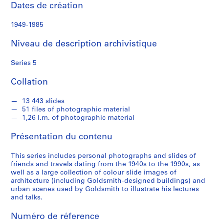
m
Dates de création
i
t
1949-1985
h
Niveau de description archivistique
S
Series 5
é
r
Collation
i
e
13 443 slides
(
51 files of photographic material
s
1,26 l.m. of photographic material
)
Présentation du contenu
:
P
This series includes personal photographs and slides of
e
friends and travels dating from the 1940s to the 1990s, as
r
well as a large collection of colour slide images of
s
architecture (including Goldsmith-designed buildings) and
urban scenes used by Goldsmith to illustrate his lectures
o
and talks.
n
a
Numéro de réference