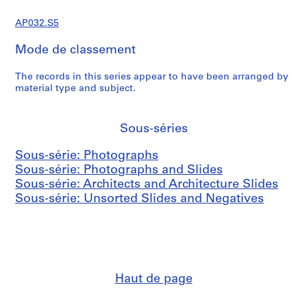
l
P
AP032.S5
a
p
Mode de classement
e
r
The records in this series appear to have been arranged by
material type and subject.
s
,
1
Sous-séries
9
3
Sous-série: Photographs
1
Sous-série: Photographs and Slides
-
Sous-série: Architects and Architecture Slides
1
Sous-série: Unsorted Slides and Negatives
9
9
5
AP032.S1
S
S
S
S
S
Haut de page
o
o
o
o
é
u
u
u
u
r