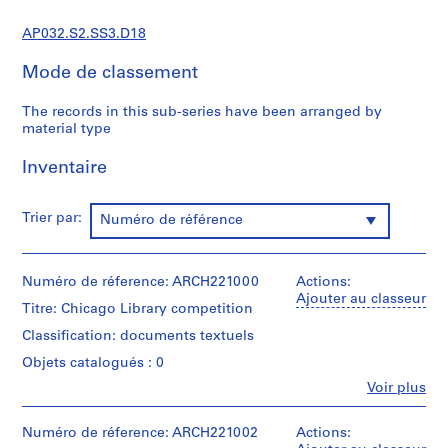
l
P
AP032.S2.SS3.D18
a
p
Mode de classement
e
r
The records in this sub-series have been arranged by
material type
s
,
Inventaire
1
9
3
Trier par:
Numéro de référence
1
-
1
Numéro de réference: ARCH221000
Actions:
9
Ajouter au classeur
Titre: Chicago Library competition
9
Classification: documents textuels
5
Objets catalogués : 0
AP032.S1
Fe
Voir plus
S
S
S
S
Personnes
S
et
o
o
o
o
é
institutions:
Numéro de réference: ARCH221002
Actions:
u
u
u
u
r