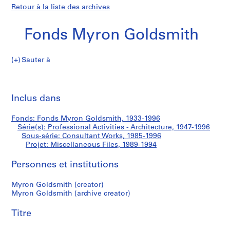
Retour à la liste des archives
Fonds Myron Goldsmith
Sauter à
F
Miscellaneous
o
Imp
n
cet
Inclus dans
Files
d
pa
s
Fonds: Fonds Myron Goldsmith, 1933-1996
M
Série(s): Professional Activities - Architecture, 1947-1996
y
Sous-série: Consultant Works, 1985-1996
r
Projet: Miscellaneous Files, 1989-1994
o
Personnes et institutions
n
G
Myron Goldsmith (creator)
o
Myron Goldsmith (archive creator)
l
d
Titre
s