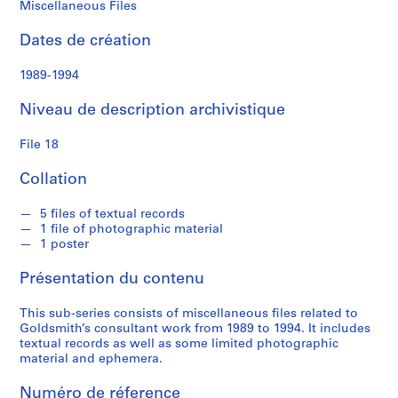
m
Miscellaneous Files
i
t
Dates de création
h
1989-1994
S
Niveau de description archivistique
é
r
File 18
i
e
Collation
(
s
5 files of textual records
1 file of photographic material
)
1 poster
:
P
Présentation du contenu
e
r
This sub-series consists of miscellaneous files related to
s
Goldsmith’s consultant work from 1989 to 1994. It includes
textual records as well as some limited photographic
o
material and ephemera.
n
a
Numéro de réference