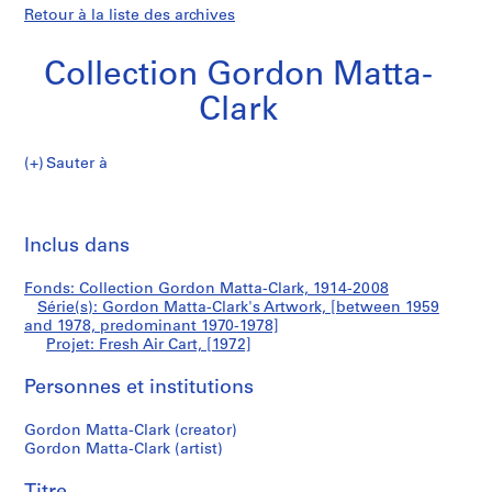
Retour à la liste des archives
Collection Gordon Matta-
Clark
Sauter à
C
Fresh
o
Imp
l
cet
Inclus dans
Air
l
pa
e
Cart
Fonds: Collection Gordon Matta-Clark, 1914-2008
c
Série(s): Gordon Matta-Clark's Artwork, [between 1959
t
and 1978, predominant 1970-1978]
i
Projet: Fresh Air Cart, [1972]
o
Personnes et institutions
n
G
Gordon Matta-Clark (creator)
o
Gordon Matta-Clark (artist)
r
d