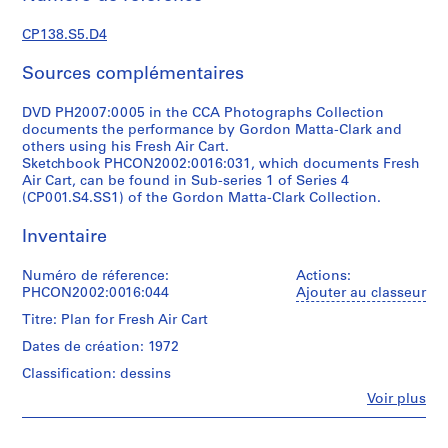
)
CP138.S5.D4
:
G
Sources complémentaires
o
r
DVD PH2007:0005 in the CCA Photographs Collection
d
documents the performance by Gordon Matta-Clark and
o
others using his Fresh Air Cart.
n
Sketchbook PHCON2002:0016:031, which documents Fresh
Air Cart, can be found in Sub-series 1 of Series 4
M
(CP001.S4.SS1) of the Gordon Matta-Clark Collection.
a
t
Inventaire
t
a
Numéro de réference:
Actions:
-
PHCON2002:0016:044
Ajouter au classeur
C
Titre: Plan for Fresh Air Cart
l
Dates de création: 1972
a
r
Classification: dessins
k
Fe
Voir plus
Personnes
'
et
s
institutions: