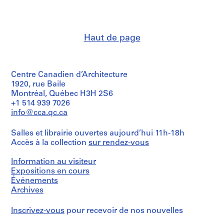
T
Gordon
e
Matta-
Clark
x
(artist)
t
Haut de page
u
Quantité
a
/
l
Type
Centre Canadien d’Architecture
d’objet:
R
1
1920, rue Baile
e
drawing(s)
Montréal, Québec H3H 2S6
c
+1 514 939 7026
o
Technique
info@cca.qc.ca
et
r
médium:
d
Salles et librairie ouvertes aujourd’hui 11h-18h
Graphite
s
Accès à la collection
sur rendez-vous
on
,
paper
[
Information au visiteur
Dimensions:
Expositions en cours
c
sheet:
Événements
a
20.3
Archives
.
x
1
27.9
Inscrivez-vous
pour recevoir de nos nouvelles
cm
9
(8