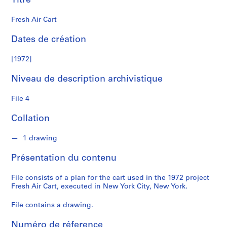
Titre
o
n
Fresh Air Cart
M
a
Dates de création
t
t
[1972]
a
Niveau de description archivistique
-
C
File 4
l
a
Collation
r
k
1 drawing
Présentation du contenu
S
é
File consists of a plan for the cart used in the 1972 project
r
Fresh Air Cart, executed in New York City, New York.
i
e
File contains a drawing.
(
s
Numéro de réference