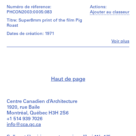
et
T
institutions:
Numéro de réference:
Actions:
e
Gordon
PHCON2003:0005:083
Ajouter au classeur
x
Matta-
Titre: Super8mm print of the film Pig
t
Clark
Roast
(filmmaker)
u
Dates de création: 1971
a
Quantité
l
Fe
Voir plus
/
Personnes
R
Type
et
e
d’objet:
institutions:
2
c
Gordon
film
Matta-
o
reel(s)
Clark
r
(filmmaker)
d
Haut de page
Caractéristiques
s
matérielles
Quantité
et
,
/
contraintes
Type
[
techniques:
Centre Canadien d’Architecture
d’objet:
c
camera
1
1920, rue Baile
a
original;
Super
Montréal, Québec H3H 2S6
edited;
.
8mm
+1 514 939 7026
col.;
film
1
info@cca.qc.ca
Kodak;
9
super
Technique