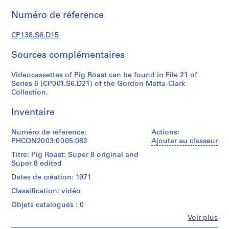
)
Numéro de réference
:
G
CP138.S6.D15
o
r
Sources complémentaires
d
o
Videocassettes of Pig Roast can be found in File 21 of
n
Series 6 (CP001.S6.D21) of the Gordon Matta-Clark
Collection.
M
a
Inventaire
t
t
Numéro de réference:
Actions:
a
PHCON2003:0005:082
Ajouter au classeur
-
Titre: Pig Roast: Super 8 original and
C
Super 8 edited
l
Dates de création: 1971
a
r
Classification: vidéo
k
Objets catalogués : 0
'
Fe
Voir plus
s
Personnes