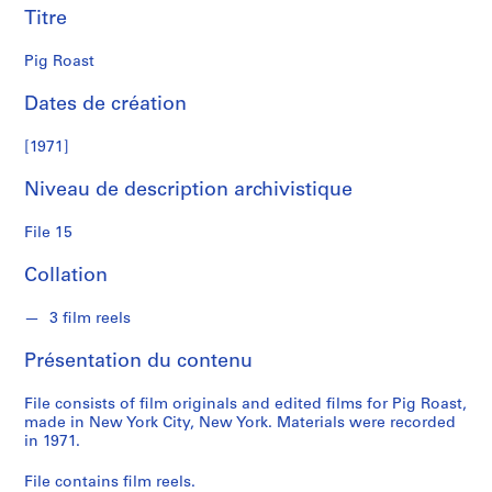
o
Titre
n
M
Pig Roast
a
Dates de création
t
t
[1971]
a
-
Niveau de description archivistique
C
l
File 15
a
r
Collation
k
3 film reels
S
Présentation du contenu
é
r
File consists of film originals and edited films for Pig Roast,
i
made in New York City, New York. Materials were recorded
e
in 1971.
(
File contains film reels.
s