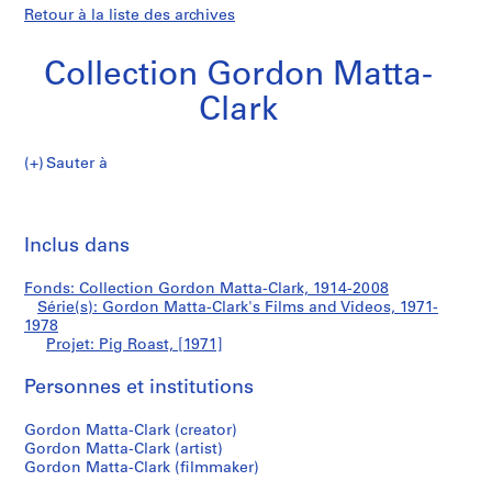
Retour à la liste des archives
Collection Gordon Matta-
Clark
Sauter à
C
Pig
o
Imp
l
cet
Inclus dans
Roast
l
pa
e
Fonds: Collection Gordon Matta-Clark, 1914-2008
c
Série(s): Gordon Matta-Clark's Films and Videos, 1971-
t
1978
i
Projet: Pig Roast, [1971]
o
Personnes et institutions
n
G
Gordon Matta-Clark (creator)
o
Gordon Matta-Clark (artist)
r
Gordon Matta-Clark (filmmaker)
d