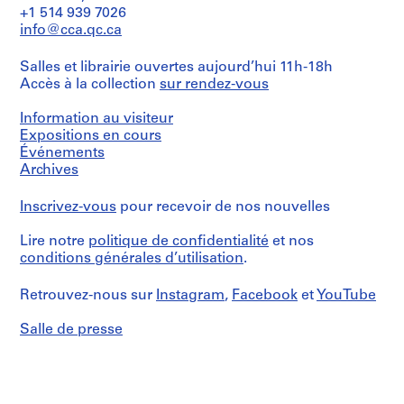
et
e
Notre
+1 514 939 7026
drawings
objectif:
Dame
m
info@cca.qc.ca
design
(archive
b
Type
development
creator)
e
de
drawing
Salles et librairie ouvertes aujourd’hui 11h-18h
dessins:
dessin
r
Accès à la collection
sur rendez-vous
Quantité
line
de
1
/
drawing
détail
Type
9
Information au visiteur
mechanical
d’objet:
Expositions en cours
8
drawing
Collation:
1
(tool-
Événements
1
1
File
aided
Archives
drawings
AP099.S1
drawing)
Étape
Type
Inscrivez-vous
pour recevoir de nos nouvelles
P
et
Méthode
de
objectif:
r
de
dessins:
design
Lire notre
politique de confidentialité
et nos
projection:
o
line
development
conditions générales d’utilisation
.
elevation
j
drawing
drawing
(drawing)
mechanical
e
Retrouvez-nous sur
Instagram
,
Facebook
et
YouTube
drawing
Collation:
t
Point
(tool-
1
:
de
aided
Salle de presse
drawings
vue:
I
drawing)
general
n
Type
view
Méthode
i
de
interior
de
dessins:
t
view