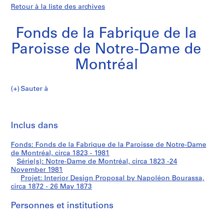
Retour à la liste des archives
Fonds de la Fabrique de la
Paroisse de Notre-Dame de
Montréal
Sauter à
F
Interior
o
Imp
n
cet
Inclus dans
Design
d
pa
s
Proposal
Fonds: Fonds de la Fabrique de la Paroisse de Notre-Dame
d
de Montréal, circa 1823 - 1981
e
Série(s): Notre-Dame de Montréal, circa 1823 -24
by
l
November 1981
Projet: Interior Design Proposal by Napoléon Bourassa,
a
Napoléon
circa 1872 - 26 May 1873
F
a
Bourassa
Personnes et institutions
b