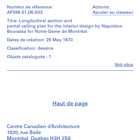
et
t
Dame
institutions:
Numéro de réference:
Actions:
(archive
r
Napoléon
AP099.S1.D6.003
Ajouter au classeur
creator)
é
Bourassa
Titre: Longitudinal section and
(draughtsman)
a
partial ceiling plan for the interior design by Napoléon
Quantité
Napoléon
l
Bourassa for Notre-Dame de Montréal
/
Bourassa
,
Type
(architect)
Dates de création: 26 May 1873
d’objet:
c
James
1
Classification: dessins
O'Donnell
i
File
(architect)
r
Objets catalogués : 1
Fabrique
c
Étape
Fe
Voir plus
de
Personnes
a
et
Notre
et
objectif:
1
Dame
institutions:
design
(archive
8
Napoléon
development
creator)
2
Bourassa
drawing
(draughtsman)
3
dessin
Quantité
Napoléon
de
-
Haut de page
/
Bourassa
présentation
2
Type
(architect)
dessin
d’objet:
4
James
de
1
O'Donnell
N
détail
File
(architect)
Centre Canadien d’Architecture
o
Fabrique
1920, rue Baile
Collation:
v
Étape
de
Montréal, Québec H3H 2S6
1