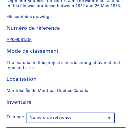
Napoléon Bourassa for Notre-Dame de Montréal. Material
r
in this file was produced between 1872 and 26 May 1873.
e
File contains drawings.
-
D
Numéro de réference
a
m
AP099.S1.D6
e
d
Mode de classement
e
M
The material in this project series is arranged by material
o
type and size.
n
Localisation
t
r
Montréal Île de Montréal Québec Canada
é
a
Inventaire
l
Trier par:
Numéro de référence
S
é
r