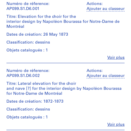
Numéro de réference:
Actions:
i
AP099.S1.D6.001
Ajouter au classeur
e
Titre: Elevation for the choir for the
(
interior design by Napoléon Bourassa for Notre-Dame de
s
Montréal
)
Dates de création: 26 May 1873
:
N
Classification: dessins
o
Objets catalogués : 1
t
Fe
Voir plus
r
Personnes
et
e
institutions:
Numéro de réference:
Actions:
-
Napoléon
AP099.S1.D6.002
Ajouter au classeur
D
Bourassa
Titre: Lateral elevation for the choir
a
(architect)
and nave [?] for the interior design by Napoléon Bourassa
Napoléon
m
for Notre-Dame de Montréal
Bourassa
e
(draughtsman)
Dates de création: 1872-1873
d
James
Classification: dessins
e
O'Donnell
(architect)
M
Objets catalogués : 1
Fabrique
o
Fe
Voir plus
de
Personnes
n
Notre