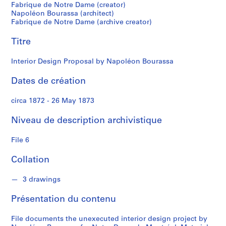
r
Fabrique de Notre Dame (creator)
i
Napoléon Bourassa (architect)
q
Fabrique de Notre Dame (archive creator)
u
Titre
e
d
Interior Design Proposal by Napoléon Bourassa
e
l
Dates de création
a
P
circa 1872 - 26 May 1873
a
r
Niveau de description archivistique
o
i
File 6
s
Collation
s
e
3 drawings
d
e
Présentation du contenu
N
o
File documents the unexecuted interior design project by
t