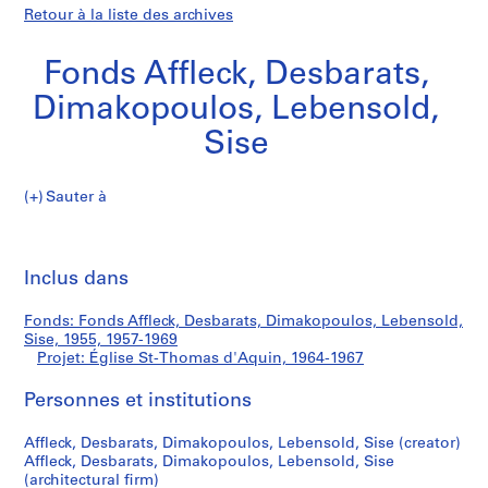
Retour à la liste des archives
Fonds Affleck, Desbarats,
Dimakopoulos, Lebensold,
Sise
Sauter à
F
Église
o
Imp
n
cet
Inclus dans
St-
d
pa
s
Thomas
Fonds: Fonds Affleck, Desbarats, Dimakopoulos, Lebensold,
A
Sise, 1955, 1957-1969
ff
Projet: Église St-Thomas d'Aquin, 1964-1967
d'Aquin
l
e
Personnes et institutions
c
Affleck, Desbarats, Dimakopoulos, Lebensold, Sise (creator)
k
Affleck, Desbarats, Dimakopoulos, Lebensold, Sise
,
(architectural firm)