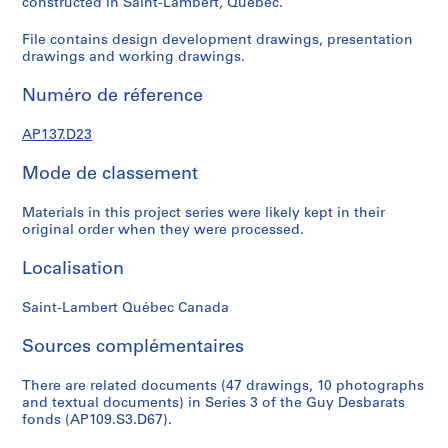
constructed in Saint-Lambert, Québec.
,
L
File contains design development drawings, presentation
drawings and working drawings.
e
b
Numéro de réference
e
n
AP137.D23
s
o
Mode de classement
l
d
Materials in this project series were likely kept in their
,
original order when they were processed.
S
Localisation
i
s
Saint-Lambert Québec Canada
e
Sources complémentaires
P
r
There are related documents (47 drawings, 10 photographs
and textual documents) in Series 3 of the Guy Desbarats
o
fonds (AP109.S3.D67).
j
e