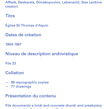
D
Affleck, Desbarats, Dimakopoulos, Lebensold, Sise (archive
e
creator)
s
Titre
b
a
Église St-Thomas d'Aquin
r
a
Dates de création
t
s
1964-1967
,
D
Niveau de description archivistique
i
m
File 23
a
k
Collation
o
p
86 reprographic copies
77 drawings
o
u
Présentation du contenu
l
o
File documents a brick and concrete church and presbytery
s