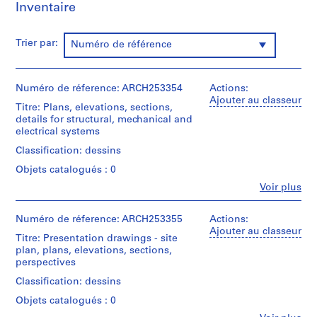
Inventaire
t
:
C
Trier par:
Numéro de référence
i
v
i
Numéro de réference: ARCH253354
Actions:
Ajouter au classeur
c
Titre: Plans, elevations, sections,
A
details for structural, mechanical and
electrical systems
u
d
Classification: dessins
i
Objets catalogués : 0
t
Fe
Voir plus
o
Personnes
r
et
institutions:
Numéro de réference: ARCH253355
Actions:
i
Affleck,
Ajouter au classeur
u
Titre: Presentation drawings - site
Desbarats,
plan, plans, elevations, sections,
m
Dimakopoulos,
perspectives
f
Lebensold,
Sise
o
Classification: dessins
(archive
r
Objets catalogués : 0
creator)
V