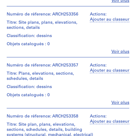
Fe
Voir plus
a
Personnes
Quantité
et
n
/
institutions:
Numéro de réference: ARCH253356
Actions:
Type
c
Affleck,
Ajouter au classeur
d’objet:
Titre: Site plans, plans, elevations,
o
Desbarats,
20
sections, details
u
Dimakopoulos,
drawing(s)
Lebensold,
v
Classification: dessins
Sise
e
Collation:
Objets catalogués : 0
(archive
20
r
creator)
Fe
Voir plus
reprographic
,
Personnes
copies
et
1
Quantité
institutions:
Numéro de réference: ARCH253357
Actions:
/
9
Technique
Affleck,
Ajouter au classeur
Type
et
Titre: Plans, elevations, sections,
5
Desbarats,
d’objet:
médium:
schedules, details
5
Dimakopoulos,
9
Reprographic
Lebensold,
,
drawing(s)
Classification: dessins
copies,
Sise
1
graphite
Objets catalogués : 0
(archive
Collation:
on
9
creator)
Fe
Voir plus
9
translucent
5
Personnes
reprographic
paper
et
7
Description:
copies
institutions:
Numéro de réference: ARCH253358
Actions:
Includes
-
Dimensions:
Affleck,
Ajouter au classeur
presentation
Technique
Titre: Site plan, plans, elevations,
1
sheet
Desbarats,
drawings
et
sections, schedules, details, building
(smallest):
9
Dimakopoulos,
médium:
systems (structural, mechanical, electrical)
43,18