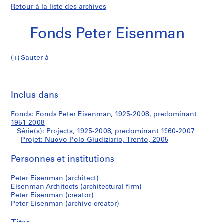
Retour à la liste des archives
Fonds Peter Eisenman
Sauter à
F
Nuovo
o
Imp
n
cet
Inclus dans
Polo
d
pa
s
Giudiziario,
Fonds: Fonds Peter Eisenman, 1925-2008, predominant
P
1951-2008
e
Série(s): Projects, 1925-2008, predominant 1960-2007
Trento
t
Projet: Nuovo Polo Giudiziario, Trento, 2005
e
Personnes et institutions
r
E
Peter Eisenman (architect)
i
Eisenman Architects (architectural firm)
s
Peter Eisenman (creator)
e
Peter Eisenman (archive creator)
n