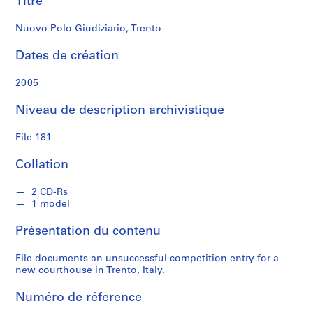
Titre
m
a
Nuovo Polo Giudiziario, Trento
n
Dates de création
S
é
2005
r
Niveau de description archivistique
i
e
File 181
(
s
Collation
)
:
2 CD-Rs
S
1 model
t
u
Présentation du contenu
d
e
File documents an unsuccessful competition entry for a
new courthouse in Trento, Italy.
n
t
Numéro de réference
P