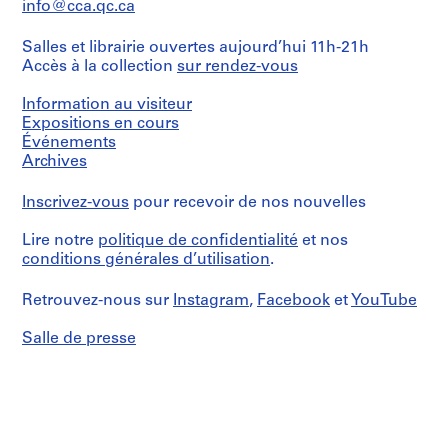
info@cca.qc.ca
(
s
Salles et librairie ouvertes aujourd’hui 11h-21h
)
Accès à la collection
sur rendez-vous
:
O
Information au visiteur
t
Expositions en cours
h
Événements
Archives
e
r
Inscrivez-vous
pour recevoir de nos nouvelles
A
r
Lire notre
politique de confidentialité
et nos
c
conditions générales d’utilisation
.
h
i
Retrouvez-nous sur
Instagram
,
Facebook
et
YouTube
t
e
Salle de presse
c
t
s
'
P