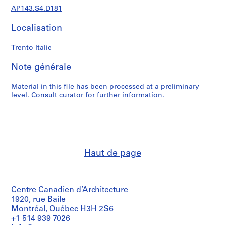
a
AP143.S4.D181
p
e
Localisation
r
s
Trento Italie
,
1
Note générale
9
6
Material in this file has been processed at a preliminary
level. Consult curator for further information.
0
-
1
9
6
3
Haut de page
AP143.S1
S
Centre Canadien d’Architecture
é
1920, rue Baile
r
Montréal, Québec H3H 2S6
i
+1 514 939 7026
e