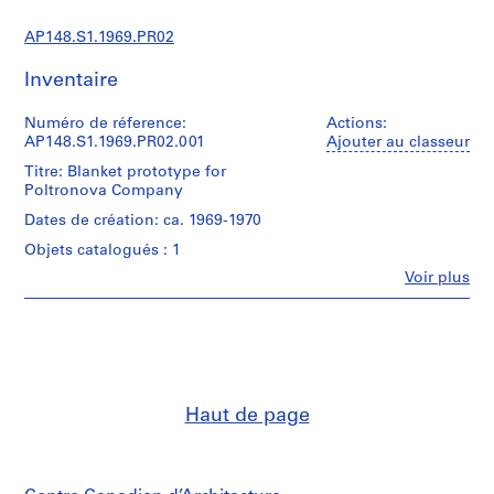
c
t
AP148.S1.1969.PR02
u
r
Inventaire
a
l
Numéro de réference:
Actions:
AP148.S1.1969.PR02.001
a
Ajouter au classeur
n
Titre: Blanket prototype for
d
Poltronova Company
d
Dates de création: ca. 1969-1970
e
Objets catalogués : 1
s
Fe
Voir plus
i
Personnes
g
et
institutions:
n
Alessandro
p
Poli
r
(archive
o
creator)
Haut de page
j
Quantité
e
/
c
Type
t