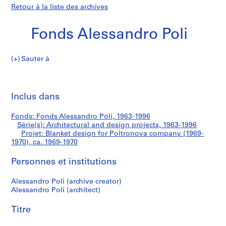
Retour à la liste des archives
Fonds Alessandro Poli
Sauter à
F
Blanket
o
Imp
n
cet
Inclus dans
design
d
pa
s
for
Fonds: Fonds Alessandro Poli, 1963-1996
A
Série(s): Architectural and design projects, 1963-1996
l
Projet: Blanket design for Poltronova company (1969-
Poltronova
e
1970), ca. 1969-1970
s
company
Personnes et institutions
s
a
(1969-
Alessandro Poli (archive creator)
n
Alessandro Poli (architect)
d
1970)
r
Titre
o