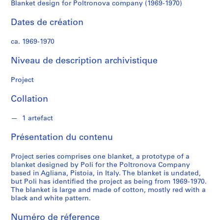
P
Blanket design for Poltronova company (1969-1970)
o
l
Dates de création
i
ca. 1969-1970
S
Niveau de description archivistique
é
r
Project
i
e
Collation
(
s
1 artefact
)
Présentation du contenu
:
A
Project series comprises one blanket, a prototype of a
r
blanket designed by Poli for the Poltronova Company
c
based in Agliana, Pistoia, in Italy. The blanket is undated,
h
but Poli has identified the project as being from 1969-1970.
The blanket is large and made of cotton, mostly red with a
i
black and white pattern.
t
e
Numéro de réference