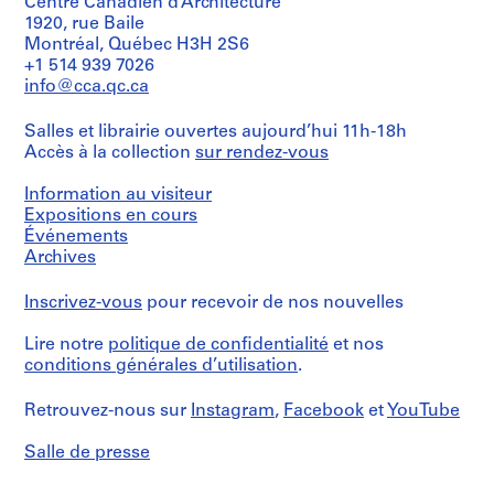
Centre Canadien d’Architecture
d’objet:
s
1
1920, rue Baile
file(s)
,
Montréal, Québec H3H 2S6
+1 514 939 7026
1
Collation:
info@cca.qc.ca
9
1
6
blanket
Salles et librairie ouvertes aujourd’hui 11h-18h
3
Accès à la collection
sur rendez-vous
-
Dimensions:
sheet
1
Information au visiteur
(approximate
9
size):
Expositions en cours
9
241,3
Événements
6
×
Archives
246,38
AP148.S1
cm
Inscrivez-vous
pour recevoir de nos nouvelles
(95
P
×
r
Lire notre
politique de confidentialité
et nos
97
o
in.)
conditions générales d’utilisation
.
j
Conditions
e
Retrouvez-nous sur
Instagram
,
Facebook
et
YouTube
d’accès:
t
The
Salle de presse
:
blanket
may
S