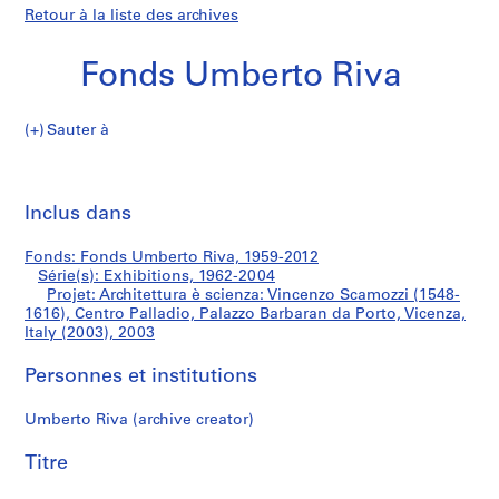
Retour à la liste des archives
Fonds Umberto Riva
Sauter à
F
Architettura
o
Imp
n
cet
Inclus dans
è
d
pa
s
scienza:
Fonds: Fonds Umberto Riva, 1959-2012
U
Série(s): Exhibitions, 1962-2004
m
Projet: Architettura è scienza: Vincenzo Scamozzi (1548-
Vincenzo
b
1616), Centro Palladio, Palazzo Barbaran da Porto, Vicenza,
Italy (2003), 2003
e
Scamozzi
r
Personnes et institutions
t
(1548-
o
Umberto Riva (archive creator)
R
1616),
i
Titre
Centro
v