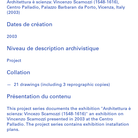
a
Architettura è scienza: Vincenzo Scamozzi (1548-1616),
Palladio,
Centro Palladio, Palazzo Barbaran da Porto, Vicenza, Italy
(2003)
S
Palazzo
é
Dates de création
Barbaran
r
i
2003
da
e
Niveau de description archivistique
(
Porto,
s
Project
)
Vicenza,
:
Collation
A
Italy
r
21 drawings (including 3 reprographic copies)
c
(2003)
h
Présentation du contenu
i
t
This project series documents the exhibition "Architettura è
e
scienza: Vincezo Scamozzi (1548-1616)" an exhibition on
Vincenzo Scamozzi presented in 2003 at the Centro
c
Palladio. The project series contains exhibition installation
t
plans.
u