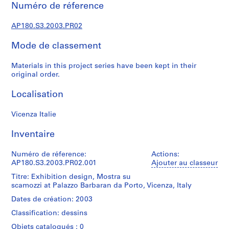
r
Numéro de réference
a
l
AP180.S3.2003.PR02
p
r
Mode de classement
o
Materials in this project series have been kept in their
j
original order.
e
c
Localisation
t
s
Vicenza Italie
,
1
Inventaire
9
6
Numéro de réference:
Actions:
0
AP180.S3.2003.PR02.001
Ajouter au classeur
-
Titre: Exhibition design, Mostra su
2
scamozzi at Palazzo Barbaran da Porto, Vicenza, Italy
0
Dates de création: 2003
0
Classification: dessins
7
Objets catalogués : 0
AP180.S1