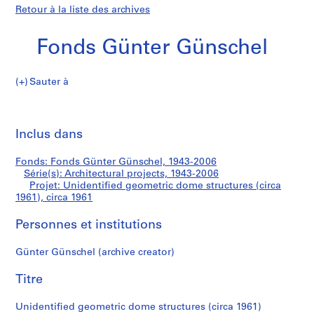
Retour à la liste des archives
Fonds Günter Günschel
Sauter à
F
Unidentified
o
Imp
n
cet
Inclus dans
geometric
d
pa
s
dome
Fonds: Fonds Günter Günschel, 1943-2006
G
Série(s): Architectural projects, 1943-2006
ü
Projet: Unidentified geometric dome structures (circa
structures
n
1961), circa 1961
t
(circa
Personnes et institutions
e
r
1961)
Günter Günschel (archive creator)
G
ü
Titre
n
s
Unidentified geometric dome structures (circa 1961)