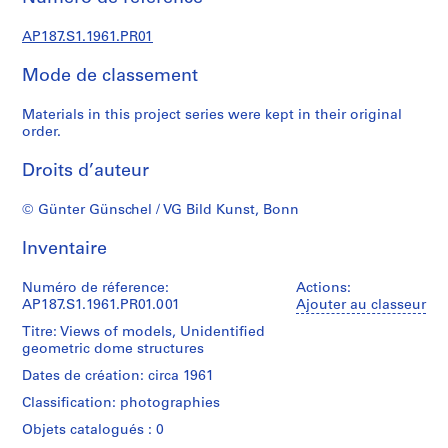
c
t
AP187.S1.1961.PR01
u
r
Mode de classement
a
l
Materials in this project series were kept in their original
p
order.
r
Droits d’auteur
o
j
© Günter Günschel / VG Bild Kunst, Bonn
e
c
Inventaire
t
s
Numéro de réference:
Actions:
,
AP187.S1.1961.PR01.001
Ajouter au classeur
1
Titre: Views of models, Unidentified
9
geometric dome structures
4
Dates de création: circa 1961
3
-
Classification: photographies
2
Objets catalogués : 0
0