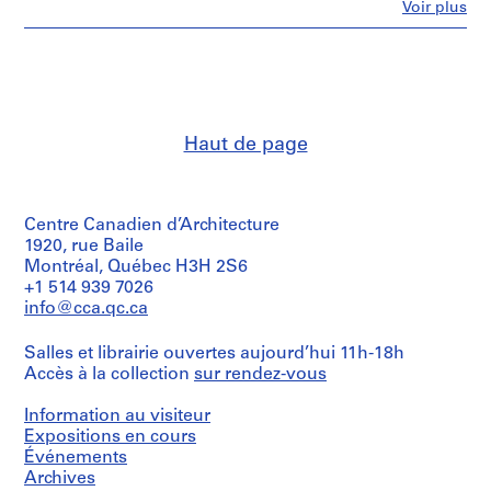
Fe
Voir plus
0
Personnes
et
6
institutions:
AP187.S1
Günter
Günschel
P
(archive
creator)
r
Haut de page
o
Quantité
j
/
e
Type
t
Centre Canadien d’Architecture
d’objet:
1
1920, rue Baile
:
File
Montréal, Québec H3H 2S6
S
+1 514 939 7026
c
Collation:
info@cca.qc.ca
u
6
l
black-
Salles et librairie ouvertes aujourd’hui 11h-18h
and-
p
Accès à la collection
sur rendez-vous
white
t
photographs
u
3
Information au visiteur
r
black-
Expositions en cours
and-
e
Événements
white
s
Archives
photographs