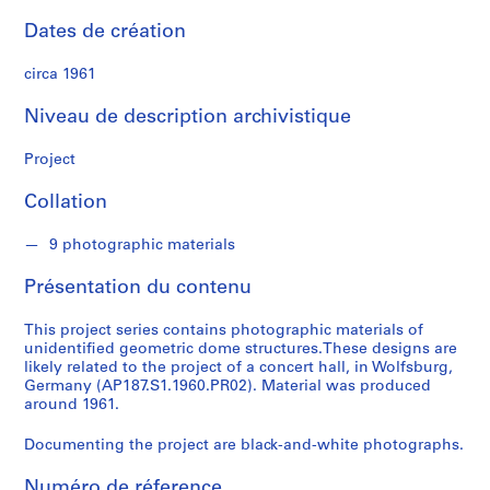
c
h
Dates de création
e
l
circa 1961
Niveau de description archivistique
S
é
Project
r
i
Collation
e
(
9 photographic materials
s
Présentation du contenu
)
:
This project series contains photographic materials of
A
unidentified geometric dome structures.These designs are
r
likely related to the project of a concert hall, in Wolfsburg,
c
Germany (AP187.S1.1960.PR02). Material was produced
h
around 1961.
i
Documenting the project are black-and-white photographs.
t
e
Numéro de réference