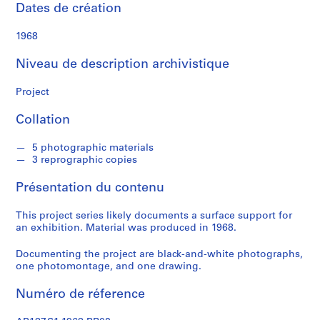
c
Dates de création
h
e
1968
l
Niveau de description archivistique
S
Project
é
r
Collation
i
e
5 photographic materials
(
3 reprographic copies
s
Présentation du contenu
)
:
This project series likely documents a surface support for
A
an exhibition. Material was produced in 1968.
r
c
Documenting the project are black-and-white photographs,
h
one photomontage, and one drawing.
i
t
Numéro de réference
e