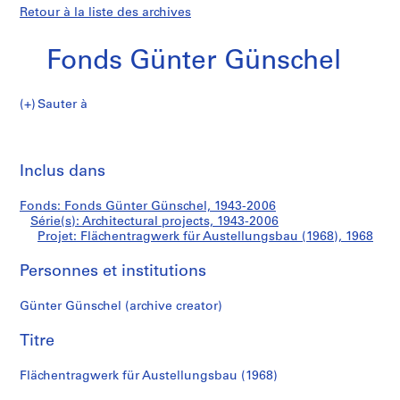
Retour à la liste des archives
Fonds Günter Günschel
Sauter à
F
Flächentragwerk
o
Imp
n
cet
Inclus dans
für
d
pa
s
Austellungsbau
Fonds: Fonds Günter Günschel, 1943-2006
G
Série(s): Architectural projects, 1943-2006
ü
Projet: Flächentragwerk für Austellungsbau (1968), 1968
(1968)
n
t
Personnes et institutions
e
Günter Günschel (archive creator)
r
G
Titre
ü
n
Flächentragwerk für Austellungsbau (1968)
s