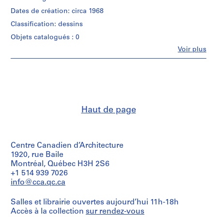
creator)
(
white
Dates de création: circa 1968
1
photographs
Quantité
9
Classification: dessins
/
Dimensions:
4
Type
Objets catalogués : 0
sheets:
d’objet:
3
Fe
18
Voir plus
1
-
Personnes
x
File
et
1
24
institutions:
cm
9
Collation:
Günter
4
2
Günschel
Mention
reprographic
4
(archive
de
copies
creator)
)
crédit:
Haut de page
1
,
Günter
photomontage
Quantité
Günschel
1
(reprographic
/
fonds
copy)
9
Type
Collection
Centre Canadien d’Architecture
4
d’objet:
Centre
Dimensions:
1
1920, rue Baile
3
Canadien
sheet
drawing(s)
Montréal, Québec H3H 2S6
d'Architecture/
-
(smallest):
+1 514 939 7026
Canadian
1
16
Collation:
Centre
info@cca.qc.ca
x
9
1
for
17
reprographic
4
Architecture,
cm
Salles et librairie ouvertes aujourd’hui 11h-18h
copy
Montréal;
4
sheet
Accès à la collection
sur rendez-vous
Gift