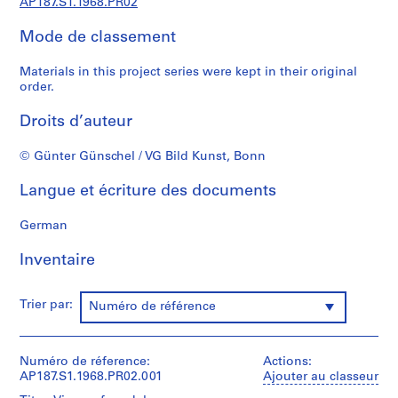
AP187.S1.1968.PR02
c
t
Mode de classement
u
r
Materials in this project series were kept in their original
a
order.
l
p
Droits d’auteur
r
o
© Günter Günschel / VG Bild Kunst, Bonn
j
Langue et écriture des documents
e
c
German
t
s
Inventaire
,
1
9
Trier par:
Numéro de référence
4
3
-
Numéro de réference:
Actions:
2
AP187.S1.1968.PR02.001
Ajouter au classeur
0