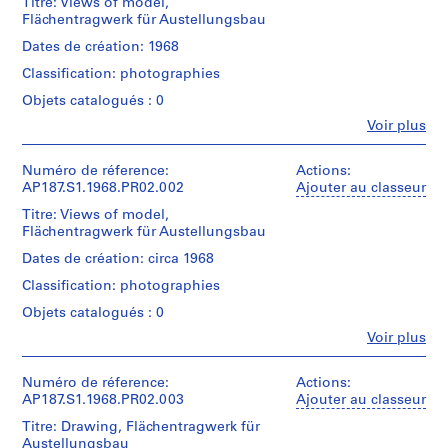
Titre: Views of model,
0
Flächentragwerk für Austellungsbau
6
Dates de création: 1968
AP187.S1
Classification: photographies
P
Objets catalogués : 0
r
Fe
Voir plus
Personnes
o
et
j
institutions:
Numéro de réference:
Actions:
e
Günter
AP187.S1.1968.PR02.002
Ajouter au classeur
t
Günschel
Titre: Views of model,
(archive
:
Flächentragwerk für Austellungsbau
creator)
S
Dates de création: circa 1968
c
Quantité
Classification: photographies
u
/
l
Type
Objets catalogués : 0
d’objet:
p
Fe
Voir plus
1
Personnes
t
File
et
u
institutions:
Numéro de réference:
Actions:
r
Collation:
Günter
AP187.S1.1968.PR02.003
Ajouter au classeur
4
e
Günschel
Titre: Drawing, Flächentragwerk für
black-
(archive
s
Austellungsbau
and-