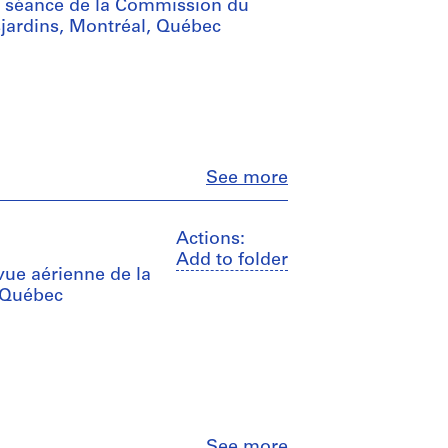
de séance de la Commission du
ardins, Montréal, Québec
Close
See more
Actions:
Add to folder
vue aérienne de la
, Québec
Close
See more