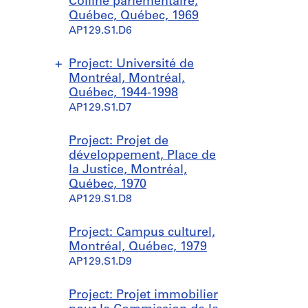
Colline parlementaire,
Québec, Québec, 1969
AP129.S1.D6
Project: Université de
Montréal, Montréal,
Québec, 1944-1998
AP129.S1.D7
S
S
S
Project: Projet de
u
u
u
développement, Place de
b
b
b
la Justice, Montréal,
-
-
-
Québec, 1970
s
s
s
AP129.S1.D8
e
e
e
r
r
r
Project: Campus culturel,
i
i
i
Montréal, Québec, 1979
e
e
e
AP129.S1.D9
s
s
s
:
:
:
Project: Projet immobilier
G
G
P