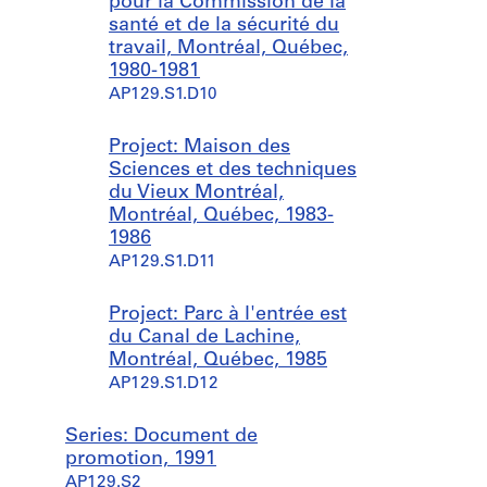
pour la Commission de la
a
a
l
santé et de la sécurité du
r
r
a
travail, Montréal, Québec,
a
a
n
1980-1981
g
g
d
AP129.S1.D10
e
e
i
L
é
r
o
t
e
Project: Maison des
u
a
c
Sciences et des techniques
i
g
t
du Vieux Montréal,
s
e
e
Montréal, Québec, 1983-
C
d
u
1986
o
e
r
AP129.S1.D11
l
l
,
i
'
U
Project: Parc à l'entrée est
n
e
n
du Canal de Lachine,
,
s
i
Montréal, Québec, 1985
U
t
v
AP129.S1.D12
n
,
e
i
U
r
Series: Document de
v
n
s
promotion, 1991
e
i
i
AP129.S2