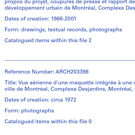
propos du projet, coupures de presse et rapport 
Quantity
documents
développement urbain de Montréal, Complexe Desj
/
textuels
Object
15
Dates of creation: 1966-2001
type:
reprographies
1
Form: drawings, textual records, photographs
2
File
photographies
Catalogued items within this file 2
Extent
Location:
and
People:
Ville-
Medium:
Jean
Marie
26
Ouellet
Montréal
Reference Number: ARCH203398
reprographies
(archive
Island
13
creator)
Title: Vue aérienne d'une maquette intégrée à une 
of
dessins
ville de Montréal, Complexe Desjardins, Montréal
Montréal
Quantity
Québec
Dates of creation: circa 1972
Location:
/
Canada
Ville-
Object
Form: photographs
Marie
type:
Credit
Montréal
1
Catalogued items within this file 0
line:
Island
File
Fonds
of