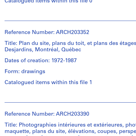
Catalogued items within this file 0
People:
Jean
Ouellet
Reference Number: ARCH203352
(archive
creator)
Title: Plan du site, plans du toit, et plans des étag
Desjardins, Montréal, Québec
Quantity
Dates of creation: 1972-1987
/
Object
Form: drawings
type:
1
Catalogued items within this file 1
File
People:
Extent
Jean
and
Ouellet
Reference Number: ARCH203390
Medium:
(archive
0.02
creator)
Title: Photographies intérieures et extérieures, ph
m.l.
maquette, plans du site, élévations, coupes, perspe
de