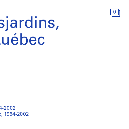
0
jardins,
Québec
44-2002
c, 1964-2002