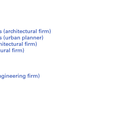
 (architectural firm)
es (urban planner)
tectural firm)
ural firm)
ngineering firm)