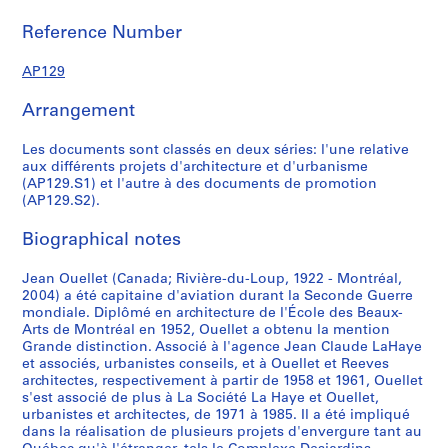
c
c
c
c
c
c
c
c
c
c
c
c
s
t
t
t
t
t
t
t
t
t
t
t
t
:
Reference Number
:
:
:
:
:
:
:
:
:
:
:
:
D
P
P
C
Î
É
C
U
P
C
P
M
P
o
AP129
r
a
o
l
t
o
n
r
a
r
a
a
c
Arrangement
o
v
m
o
u
n
i
o
m
o
i
r
u
j
i
p
t
d
c
v
j
p
j
s
c
m
Les documents sont classés en deux séries: l'une relative
e
l
l
s
e
e
e
e
u
e
o
à
e
aux différents projets d'architecture et d'urbanisme
t
l
e
S
d
p
r
t
s
t
n
l
n
(AP129.S1) et l'autre à des documents de promotion
p
o
x
a
'
t
s
d
c
i
d
'
t
(AP129.S2).
o
n
e
i
i
g
i
e
u
m
e
e
d
u
d
D
n
m
é
t
d
l
m
s
n
e
Biographical notes
r
e
e
t
p
n
é
é
t
o
S
t
p
l
l
s
-
l
é
d
v
u
b
c
r
r
Jean Ouellet (Canada; Rivière-du-Loup, 1922 - Montréal,
2004) a été capitaine d'aviation durant la Seconde Guerre
e
a
j
M
a
r
e
e
r
i
i
é
o
mondiale. Diplômé en architecture de l'École des Beaux-
C
J
a
a
n
a
M
l
e
l
e
e
m
Arts de Montréal en 1952, Ouellet a obtenu la mention
o
e
r
r
t
l
o
o
l
i
n
e
o
Grande distinction. Associé à l'agence Jean Claude LaHaye
n
u
d
t
a
d
n
p
,
e
c
s
t
et associés, urbanistes conseils, et à Ouellet et Reeves
architectes, respectivement à partir de 1958 et 1961, Ouellet
c
n
i
i
t
e
t
p
M
r
e
t
i
s'est associé de plus à La Société La Haye et Ouellet,
o
e
n
n
i
r
r
e
o
p
s
d
o
urbanistes et architectes, de 1971 à 1985. Il a été impliqué
u
s
s
,
o
é
é
m
n
o
e
u
n
dans la réalisation de plusieurs projets d'envergure tant au
r
s
,
M
n
a
a
e
t
u
t
C