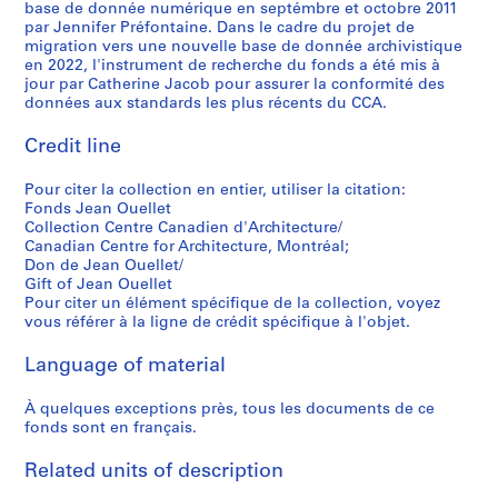
r
r
a
e
b
a
e
base de donnée numérique en septémbre et octobre 2011
a
a
n
par Jennifer Préfontaine. Dans le cadre du projet de
c
e
i
c
migration vers une nouvelle base de donnée archivistique
g
g
d
,
c
l
,
en 2022, l'instrument de recherche du fonds a été mis à
e
e
i
1
,
,
1
jour par Catherine Jacob pour assurer la conformité des
L
é
r
9
1
M
9
données aux standards les plus récents du CCA.
o
t
e
6
9
o
8
u
a
c
Credit line
8
6
n
3
i
g
t
-
9
t
-
s
e
e
Pour citer la collection en entier, utiliser la citation:
1
r
1
AP129.S1.D6
Fonds Jean Ouellet
C
d
u
9
é
9
Collection Centre Canadien d'Architecture/
o
e
r
7
a
8
Canadian Centre for Architecture, Montréal;
l
l
,
1
l
6
Don de Jean Ouellet/
i
'
U
Gift of Jean Ouellet
,
AP129.S1.D5
AP129.S1.D11
Pour citer un élément spécifique de la collection, voyez
n
e
n
Q
vous référer à la ligne de crédit spécifique à l'objet.
,
s
i
u
U
t
v
é
Language of material
n
,
e
b
i
U
r
e
À quelques exceptions près, tous les documents de ce
v
n
s
c
fonds sont en français.
e
i
i
,
r
v
t
Related units of description
1
s
e
é
9