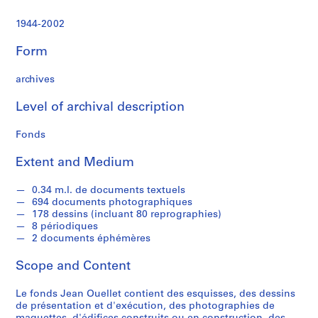
'
a
1944-2002
r
c
Form
h
i
archives
t
e
Level of archival description
c
Fonds
t
u
Extent and Medium
r
e
0.34 m.l. de documents textuels
e
694 documents photographiques
t
178 dessins (incluant 80 reprographies)
d
8 périodiques
2 documents éphémères
'
u
Scope and Content
r
b
Le fonds Jean Ouellet contient des esquisses, des dessins
a
de présentation et d'exécution, des photographies de
n