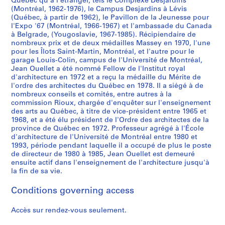
,
Québec qu'à l'étranger, tels le Complexe Desjardins
(Montréal, 1962-1976), le Campus Desjardins à Lévis
s
e
M
o
,
m
l
n
r
r
d
a
1
(Québec, à partir de 1962), le Pavillon de la Jeunesse pour
d
,
o
n
U
é
,
t
é
l
e
n
9
l'Expo '67 (Montréal, 1966-1967) et l'ambassade du Canada
'
E
n
t
n
n
M
,
a
a
s
a
9
à Belgrade, (Yougoslavie, 1967-1985). Récipiendaire de
a
x
t
r
i
a
o
P
l
C
t
l
1
nombreux prix et de deux médailles Massey en 1970, l'une
r
p
r
é
v
g
n
l
,
o
e
d
pour les Îlots Saint-Martin, Montréal, et l'autre pour le
AP129.S2
garage Louis-Colin, campus de l'Université de Montréal,
c
o
é
a
e
e
t
a
Q
m
c
e
Jean Ouellet a été nommé Fellow de l'Institut royal
h
6
a
l
r
m
r
c
u
m
h
L
d'architecture en 1972 et a reçu la médaille du Mérite de
i
7
l
,
s
e
é
e
é
i
n
a
l'ordre des architectes du Québec en 1978. Il a siégé à de
t
,
,
Q
i
n
a
d
b
s
i
c
nombreux conseils et comités, entre autres à la
commission Rioux, chargée d'enquêter sur l'enseignement
e
M
Q
u
t
t
l
e
e
s
q
h
des arts au Québec, à titre de vice-président entre 1965 et
c
o
u
é
é
,
,
l
c
i
u
i
1968, et a été élu président de l'Ordre des architectes de la
t
n
é
b
d
C
Q
a
,
o
e
n
province de Québec en 1972. Professeur agrégé à l'École
u
t
b
e
u
o
u
J
1
n
s
e
d'architecture de l'Université de Montréal entre 1980 et
1993, période pendant laquelle il a occupé de plus le poste
r
r
e
c
Q
l
é
u
9
d
d
,
de directeur de 1980 à 1985, Jean Ouellet est demeuré
e
é
c
,
u
l
b
s
7
e
u
M
ensuite actif dans l'enseignement de l'architecture jusqu'à
s
a
,
1
é
i
e
t
9
l
V
o
la fin de sa vie.
c
l
1
9
b
n
c
i
a
i
n
AP129.S1.D9
o
,
9
6
e
e
,
c
s
e
t
Conditions governing access
l
Q
6
7
c
p
1
e
a
u
r
a
u
4
-
à
a
9
,
n
x
é
Accès sur rendez-vous seulement.
i
é
-
1
M
r
4
M
t
M
a