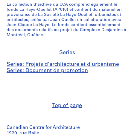
i
r
d
La collection d'archive du CCA comprend également le
8
fonds La Haye-Ouellet (AP010) et contient du matériel en
t
s
e
0
provenance de La Société La Haye-Ouellet, urbanistes et
é
i
M
-
architectes, créée par Jean Ouellet en collaboration avec
d
t
o
1
Jean-Claude La Haye. Le fonds contient essentiellement
e
é
n
des documents relatifs au projet du Complexe Desjardins à
9
Montréal, Québec.
M
d
t
8
o
e
r
1
n
M
é
AP129.S1.D10
Series
t
o
a
r
n
l
Series: Projets d'architecture et d'urbanisme
é
t
,
Series: Document de promotion
a
r
M
l
é
o
,
a
n
M
l
t
o
,
r
n
M
é
Top of page
t
o
a
r
n
l
é
t
,
Canadian Centre for Architecture
a
r
Q
1920, rue Baile