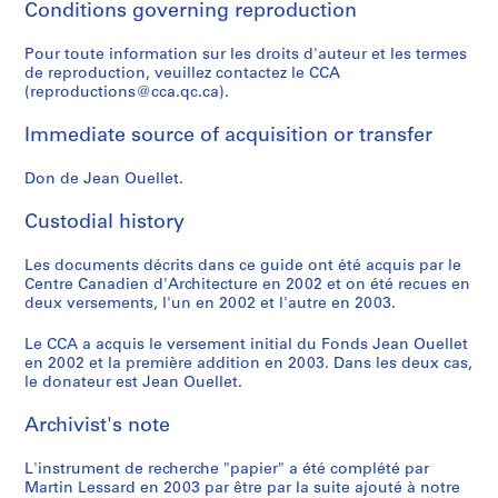
Conditions governing reproduction
r
b
2
9
o
l
4
o
é
o
l
e
e
0
7
n
e
-
n
e
n
,
Pour toute information sur les droits d'auteur et les termes
,
c
0
9
t
m
1
t
t
t
Q
de reproduction, veuillez contactez le CCA
1
,
2
r
e
9
r
d
r
u
AP129.S1.D4
(reproductions@cca.qc.ca).
9
1
é
n
9
é
e
é
é
AP129.S1.D3
6
9
a
t
8
a
l
a
b
Immediate source of acquisition or transfer
4
6
l
a
l
a
l
e
AP129.S1.D7
5
,
i
,
s
,
c
Don de Jean Ouellet.
AP129.S1.D1
S
S
S
-
M
r
Q
é
M
,
u
u
u
Custodial history
1
o
e
u
c
o
1
b
b
b
9
n
,
é
u
n
9
-
-
-
Les documents décrits dans ce guide ont été acquis par le
9
t
Q
b
r
t
8
Centre Canadien d'Architecture en 2002 et on été recues en
s
s
s
7
r
u
e
i
r
5
deux versements, l'un en 2002 et l'autre en 2003.
e
e
e
é
é
c
t
é
AP129.S1.D2
AP129.S1.D12
r
r
r
a
b
,
é
a
Le CCA a acquis le versement initial du Fonds Jean Ouellet
i
i
i
l
e
1
d
l
en 2002 et la première addition en 2003. Dans les deux cas,
e
e
e
le donateur est Jean Ouellet.
,
c
9
u
,
s
s
s
Q
,
7
t
Q
Archivist's note
:
:
:
u
Q
0
r
u
G
G
P
é
u
a
é
AP129.S1.D8
L'instrument de recherche "papier" a été complété par
a
a
l
b
é
v
b
Martin Lessard en 2003 par être par la suite ajouté à notre