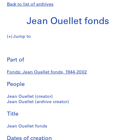
Back to list of archives
Jean Ouellet fonds
Jean
Jump to
Ouellet
S
Jean
fonds
e
Pri
r
thi
Part of
Ouellet
i
pa
e
fonds
Fonds: Jean Ouellet fonds, 1944-2002
s
:
People
P
r
Jean Ouellet (creator)
o
Jean Ouellet (archive creator)
j
Title
e
t
Jean Ouellet fonds
s
d
Dates of creation