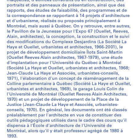
maquettes, d'édifices construits ou en construction, des
i
portraits et des panneaux de présentation, ainsi que des
rapports, des études de faisabilité, des programmes et de
s
la correspondance se rapportant à 14 projets d'architecture
m
et d'urbanisme, réalisés ou proposés principalement à
e
Montréal, mais aussi à Québec. On y retrouve, entre autres,
,
le Pavillon de la Jeunesse pour l'Expo 67 (Ouellet, Reeves,
Alain, architectes), la conception, la construction et le suivi
1
des modifications du Complexe Desjardins (La Société La
9
Haye et Ouellet, urbanistes et architectes, 1966-2001), le
4
projet de développement domiciliaire Îlots Saint-Martin
4
(Ouellet Reeves Alain architectes, 1967-1979), une étude
d'implantation pour l'Université du Québec à Montréal
-
(Société La Haye et Ouellet, urbanistes et architectes, 1968;
2
Jean-Claude La Haye et Associés, urbanistes-conseils,
0
1971), l'élaboration d'un concept de réaménagement de la
0
Colline parlementaire à Québec (Société La Haye et Ouellet,
2
urbanistes et architectes, 1969), le garage Louis Colin de
l'Université de Montréal (Ouellet Reeves Alain Architectes,
AP129.S1
1970) et un projet de développement de la Place de la
Justice (Jean-Claude La Haye et Associés, urbanistes-
P
P
P
P
P
P
P
P
P
P
P
P
S
conseils, 1970). En général, les documents ont été classés
r
r
r
r
r
r
r
r
r
r
r
r
e
préalablement par l'architecte en vue de constituer des
o
o
o
o
o
o
o
o
o
o
o
o
r
outils pédagogiques utilisés dans le cadre des cours qu'il
dispensa à l'École d'architecture de l'Université de
j
j
j
j
j
j
j
j
j
j
j
j
i
Montréal, alors qu'il y était professeur agrégé de 1980 à
e
e
e
e
e
e
e
e
e
e
e
e
e
1993.