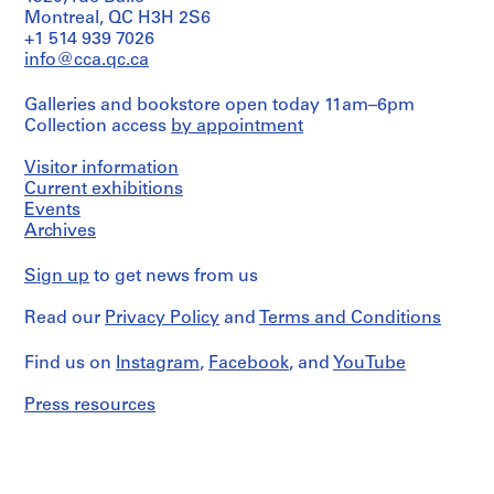
l
é
u
Montreal, QC H3H 2S6
,
a
é
+1 514 939 7026
Q
l
b
info@cca.qc.ca
u
,
e
é
Q
c
Galleries and bookstore open today 11am–6pm
b
u
,
Collection access
by appointment
e
é
1
Visitor information
c
b
9
Current exhibitions
,
e
9
Events
1
c
5
Archives
9
,
AP129.S1.D7.P3
4
1
Sign up
to get news from us
4
9
-
9
Read our
Privacy Policy
and
Terms and Conditions
1
1
9
AP129.S1.D7.P2
Find us on
Instagram
,
Facebook
, and
YouTube
9
8
Press resources
AP129.S1.D7.P1