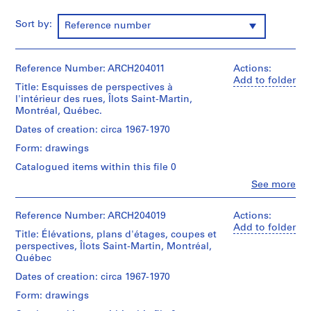
,
Sort by:
Reference number
1
9
4
Reference Number: ARCH204011
Actions:
4
Add to folder
-
Title: Esquisses de perspectives à
l'intérieur des rues, Îlots Saint-Martin,
2
Montréal, Québec.
0
0
Dates of creation: circa 1967-1970
2
Form: drawings
AP129.S1
Catalogued items within this file 0
Clo
P
See more
People:
r
Jean
o
Ouellet
Reference Number: ARCH204019
Actions:
(archive
Add to folder
j
Title: Élévations, plans d'étages, coupes et
creator)
e
perspectives, Îlots Saint-Martin, Montréal,
c
Québec
Quantity
t
/
Dates of creation: circa 1967-1970
:
Object
Form: drawings
type:
P