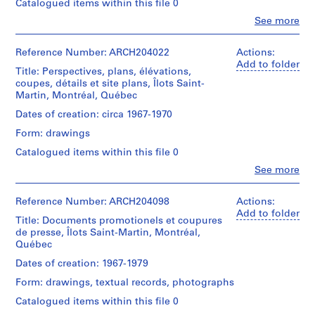
1
Catalogued items within this file 0
r
File
o
Clo
See more
People:
j
Stage
Jean
e
and
Ouellet
Reference Number: ARCH204022
Actions:
Purpose:
(archive
t
Add to folder
Title: Perspectives, plans, élévations,
presentation
creator)
p
coupes, détails et site plans, Îlots Saint-
drawing
o
Martin, Montréal, Québec
(proposal)
Quantity
u
/
Dates of creation: circa 1967-1970
Extent
r
Object
Form: drawings
and
type:
l
Medium:
1
Catalogued items within this file 0
e
8
File
C
Clo
dessins
See more
People:
o
Extent
Jean
Dimensions:
n
and
Ouellet
Reference Number: ARCH204098
Actions:
sheets
Medium:
c
(archive
Add to folder
(smallest):
Title: Documents promotionels et coupures
65
creator)
o
53
de presse, Îlots Saint-Martin, Montréal,
dessins
u
x
Québec
Quantity
91
r
Location:
/
Dates of creation: 1967-1979
cm
s
Le-
Object
sheets
Form: drawings, textual records, photographs
Sud-
d
type:
(largest):
Ouest
1
'
Catalogued items within this file 0
75
Montréal
File