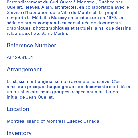
h
l'arrondissement du Sud-Ouest à Montréal, Québec par
Ouellet, Reeves, Alain, architectes, en collaboration avec le
i
Service d'habitation de la Ville de Montréal. Le projet
t
remporte la Médaille Massey en architecture en 1970. La
e
série de projet comprend est constituée de documents
c
graphiques, photographiques et textuels, ainsi que dessins
t
relatifs aux Îlots Saint-Martin.
u
Reference Number
r
e
AP129.S1.D4
e
t
Arrangement
d
'
Le classement original semble avoir été conservé. C'est
u
ainsi que presque chaque groupe de documents sont liés à
r
un ou plusieurs sous-groupes, respectant ainsi l'ordre
initial de Jean Ouellet.
b
a
Location
n
i
Montréal Island of Montréal Québec Canada
s
m
Inventory
e