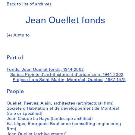
Back to list of archives
Jean Ouellet fonds
Jump to
J
Îlots
e
Pri
a
thi
Part of
Saint-
n
pa
O
Martin,
Fonds: Jean Ouellet fonds, 1944-2002
u
Series: Projets d'architecture et d'urbanisme, 1944-2002
e
Project: Îlots Saint-Martin, Montréal, Québec, 1967-1979
Montréal,
l
l
People
Québec
e
Ouellet, Reeves, Alain, architectes (architectural firm)
t
Société d'Habitation et de développement de Montréal
f
(role unspecified)
o
Jean Claude La Haye (landscape architect)
n
F.J. Léger, Bourgeois-Boulianne (consulting engineering
d
firm)
Jean Ouellet (archive creator)