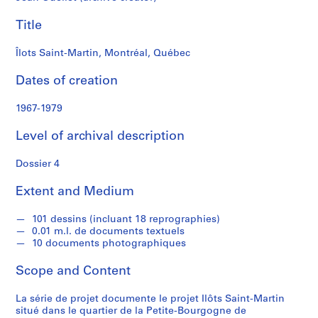
s
Title
S
e
Îlots Saint-Martin, Montréal, Québec
r
Dates of creation
i
e
1967-1979
s
:
Level of archival description
P
r
Dossier 4
o
j
Extent and Medium
e
t
101 dessins (incluant 18 reprographies)
s
0.01 m.l. de documents textuels
10 documents photographiques
d
'
Scope and Content
a
r
La série de projet documente le projet Ilôts Saint-Martin
c
situé dans le quartier de la Petite-Bourgogne de