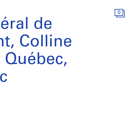
0
éral de
, Colline
, Québec,
c