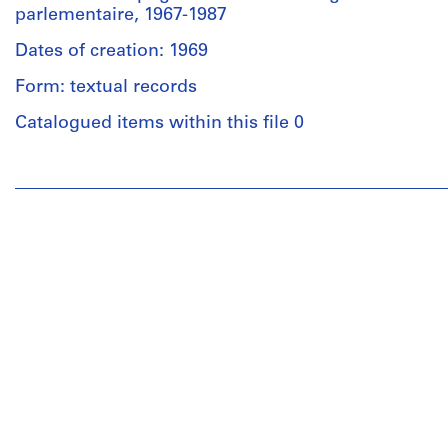
parlementaire, 1967-1987
Dates of creation: 1969
Form: textual records
Catalogued items within this file 0
People:
Henri
Perron
(author)
Jean
Claude
La
Haye
(author)
John
Bland
(author)
Guy
Desbarats