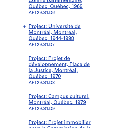
Colline parlementaire,
Québec, Québec, 1969
AP129.S1.D6
Project: Université de
Montréal, Montréal,
Québec, 1944-1998
AP129.S1.D7
S
S
S
Project: Projet de
u
u
u
développement, Place de
b
b
b
la Justice, Montréal,
-
-
-
Québec, 1970
s
s
s
AP129.S1.D8
e
e
e
r
r
r
Project: Campus culturel,
i
i
i
Montréal, Québec, 1979
e
e
e
AP129.S1.D9
s
s
s
:
:
:
Project: Projet immobilier
G
G
P