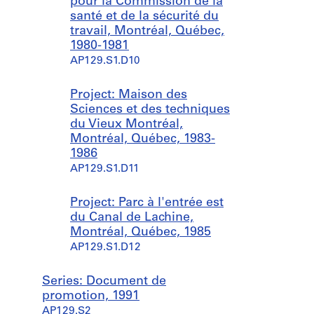
pour la Commission de la
a
a
l
santé et de la sécurité du
r
r
a
travail, Montréal, Québec,
a
a
n
1980-1981
g
g
d
AP129.S1.D10
e
e
i
L
é
r
o
t
e
Project: Maison des
u
a
c
Sciences et des techniques
i
g
t
du Vieux Montréal,
s
e
e
Montréal, Québec, 1983-
C
d
u
1986
o
e
r
AP129.S1.D11
l
l
,
i
'
U
Project: Parc à l'entrée est
n
e
n
du Canal de Lachine,
,
s
i
Montréal, Québec, 1985
U
t
v
AP129.S1.D12
n
,
e
i
U
r
Series: Document de
v
n
s
promotion, 1991
e
i
i
AP129.S2