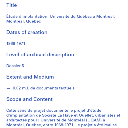
s
Québec
Title
S
Étude d'implantation, Université du Québec à Montréal,
e
Montréal, Québec
r
Dates of creation
i
e
1968-1971
s
:
Level of archival description
P
r
Dossier 5
o
j
Extent and Medium
e
t
0.02 m.l. de documents textuels
s
Scope and Content
d
'
Cette série de projet documente le projet d'étude
a
d'implantation de Société La Haye et Ouellet, urbanistes et
r
architectes pour l'Université de Montréal (UQAM) à
c
Montréal, Québec, entre 1968-1971. Le projet a été réalisé