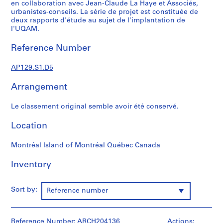
h
en collaboration avec Jean-Claude La Haye et Associés,
urbanistes-conseils. La série de projet est constituée de
i
deux rapports d'étude au sujet de l'implantation de
t
l'UQAM.
e
c
Reference Number
t
u
AP129.S1.D5
r
e
Arrangement
e
t
Le classement original semble avoir été conservé.
d
Location
'
u
Montréal Island of Montréal Québec Canada
r
b
Inventory
a
n
i
Sort by:
Reference number
s
m
e
Reference Number: ARCH204136
Actions: