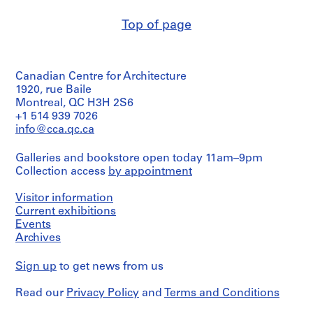
et
r
Jean
Associés,
o
Ouellet
Top of page
urbanistes-
(archive
j
conseils
creator)
e
(author)
Université
t
Description:
du
Canadian Centre for Architecture
p
Rapport
Québec
1920, rue Baile
o
d'étude
à
Montreal, QC H3H 2S6
pour
u
Montréal
+1 514 939 7026
le
r
(client)
info@cca.qc.ca
ministère
Jean
l
de
Ouellet
e
l'Éducation
Galleries and bookstore open today 11am–9pm
(archive
du
C
creator)
Collection access
by appointment
Québec.
o
Rapport
n
Description:
Visitor information
d'étude
Rapport
c
Current exhibitions
pour
d'étude
Events
o
l'implantation
présentée
d'une
Archives
u
à
seconde
r
M.
université
Sign up
to get news from us
Pierre
s
de
Martin,
d
langue
vice-
Read our
Privacy Policy
and
Terms and Conditions
française
'
président
à