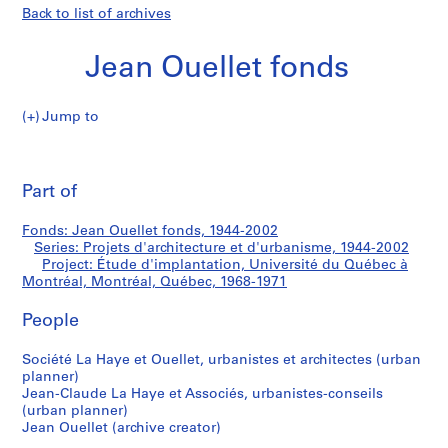
Back to list of archives
Jean Ouellet fonds
Jump to
J
Étude
e
Pri
a
thi
Part of
d'implantation,
n
pa
O
Université
Fonds: Jean Ouellet fonds, 1944-2002
u
Series: Projets d'architecture et d'urbanisme, 1944-2002
e
Project: Étude d'implantation, Université du Québec à
du
l
Montréal, Montréal, Québec, 1968-1971
l
Québec
People
e
t
à
Société La Haye et Ouellet, urbanistes et architectes (urban
f
planner)
o
Montréal,
Jean-Claude La Haye et Associés, urbanistes-conseils
n
(urban planner)
Montréal,
d
Jean Ouellet (archive creator)