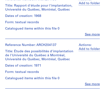
Add to folder
,
Title: Rapport d'étude pour l'implantation,
1
Université du Québec, Montréal, Québec
9
Dates of creation: 1968
4
Form: textual records
4
Catalogued items within this file 0
-
2
Clo
See more
People:
0
Société
0
La
Reference Number: ARCH204137
Actions:
2
Haye
Add to folder
Title: Étude des possibilités d'implantation
et
AP129.S1
de l'Université du Québec à Montréal,
Ouellet,
Université du Québec, Montréal, Québec
urbanistes
P
et
Dates of creation: 1971
r
architectes
Form: textual records
o
(author)
Québec
j
Catalogued items within this file 0
(Province).
e
Clo
See more
Ministère
People:
c
de
Jean-
t
l'éducation
Claude
du
:
La
Québec
P
Haye
(client)