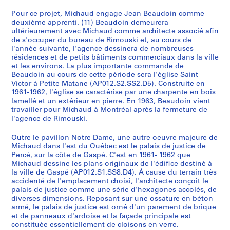
e
,
AP012.S2.SS2.D4
Pour ce projet, Michaud engage Jean Beaudoin comme
p
1
deuxième apprenti. (11) Beaudoin demeurera
h
9
ultérieurement avec Michaud comme architecte associé afin
-
6
de s'occuper du bureau de Rimouski et, au cours de
l'année suivante, l'agence dessinera de nombreuses
d
3
résidences et de petits bâtiments commerciaux dans la ville
e
-
et les environs. La plus importante commande de
R
1
Beaudoin au cours de cette période sera l'église Saint
i
9
Victor à Petite Matane (AP012.S2.SS2.D5). Construite en
m
6
1961-1962, l'église se caractérise par une charpente en bois
lamellé et un extérieur en pierre. En 1963, Beaudoin vient
o
4
travailler pour Michaud à Montréal après la fermeture de
u
AP012.S2.SS2.D11
l'agence de Rimouski.
s
k
Outre le pavillon Notre Dame, une autre oeuvre majeure de
i
Michaud dans l'est du Québec est le palais de justice de
Percé, sur la côte de Gaspé. C'est en 1961- 1962 que
,
Michaud dessine les plans originaux de l'édifice destiné à
1
la ville de Gaspé (AP012.S1.SS8.D4). À cause du terrain très
9
accidenté de l'emplacement choisi, l'architecte conçoit le
5
palais de justice comme une série d'hexagones accolés, de
diverses dimensions. Reposant sur une ossature en béton
9
armé, le palais de justice est orné d'un parement de brique
AP012.S2.SS2.D3
et de panneaux d'ardoise et la façade principale est
constituée essentiellement de cloisons en verre.