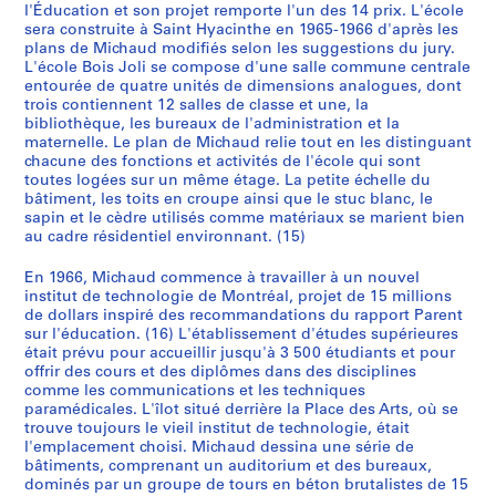
l'Éducation et son projet remporte l'un des 14 prix. L'école
sera construite à Saint Hyacinthe en 1965-1966 d'après les
plans de Michaud modifiés selon les suggestions du jury.
L'école Bois Joli se compose d'une salle commune centrale
entourée de quatre unités de dimensions analogues, dont
trois contiennent 12 salles de classe et une, la
bibliothèque, les bureaux de l'administration et la
maternelle. Le plan de Michaud relie tout en les distinguant
chacune des fonctions et activités de l'école qui sont
toutes logées sur un même étage. La petite échelle du
bâtiment, les toits en croupe ainsi que le stuc blanc, le
sapin et le cèdre utilisés comme matériaux se marient bien
au cadre résidentiel environnant. (15)
En 1966, Michaud commence à travailler à un nouvel
institut de technologie de Montréal, projet de 15 millions
de dollars inspiré des recommandations du rapport Parent
sur l'éducation. (16) L'établissement d'études supérieures
était prévu pour accueillir jusqu'à 3 500 étudiants et pour
offrir des cours et des diplômes dans des disciplines
comme les communications et les techniques
paramédicales. L'îlot situé derrière la Place des Arts, où se
trouve toujours le vieil institut de technologie, était
l'emplacement choisi. Michaud dessina une série de
bâtiments, comprenant un auditorium et des bureaux,
dominés par un groupe de tours en béton brutalistes de 15