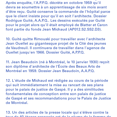
Après enquête, l'A.P.P.Q. décrète en octobre 1959 qu'il
devra se soumettre à un apprentissage de six mois avant
d'être reçu. Guité conserve la commande de l'hôpital parce
que le client insiste pour qu'il en soit l'architecte. Dossier
Rodrigue Guité, A.A.P.Q.. Les dessins exécutés par Guité
pour le projet alors qu'il était employé de Blatter et Caron
font partie du fonds Jean Michaud (AP012.S2.SS2.D3).
10. Guité quitte Rimouski pour travailler avec l'architecte
Jean Ouellet au gigantesque projet de la Cité des jeunes
de Vaudreuil. Il continuera de travailler dans l'agence de
Ouellet jusqu'en 1966. Dossier Guité, A.P.P.Q.
11. Jean Beaudoin (né à Montréal, le 10 janvier 1930) reçoit
son diplôme d'architecte de l'École des Beaux Arts de
Montréal en 1959. Dossier Jean Beaudoin, A.A.P.Q.
12. L'étude de Michaud est rédigée au cours de la période
qui suit immédiatement la mise au rancart de ses plans
pour le palais de justice de Gaspé. Il y a des similitudes
fondamentales de conception entre son palais de justice
de Gaspé et ses recommandations pour le Palais de Justice
de Montréal.
13. Un des articles de la presse locale qui s'élève contre la