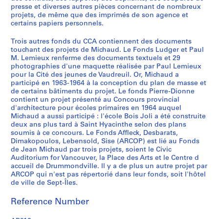
i
presse et diverses autres pièces concernant de nombreux
s
s
s
s
s
s
s
s
s
s
s
e
projets, de même que des imprimés de son agence et
e
e
e
e
e
e
e
e
e
e
e
s
certains papiers personnels.
r
r
r
r
r
r
r
r
r
r
r
:
i
i
i
i
i
i
i
i
i
i
i
P
Trois autres fonds du CCA contiennent des documents
touchant des projets de Michaud. Le Fonds Ludger et Paul
e
e
e
e
e
e
e
e
e
e
e
r
M. Lemieux renferme des documents textuels et 29
s
s
s
s
s
s
s
s
s
s
s
o
photographies d'une maquette réalisée par Paul Lemieux
:
:
:
:
:
:
:
:
:
:
:
j
pour la Cité des jeunes de Vaudreuil. Or, Michaud a
P
R
L
E
C
I
T
G
M
R
A
e
participé en 1963-1964 à la conception du plan de masse et
r
é
o
d
o
n
r
o
é
e
m
de certains bâtiments du projet. Le fonds Pierre-Dionne
t
contient un projet présenté au Concours provincial
o
s
i
u
m
d
a
u
d
l
é
s
d'architecture pour écoles primaires en 1964 auquel
j
i
s
c
m
u
n
v
i
i
n
d
Michaud a aussi participé : l'école Bois Joli a été construite
e
d
i
a
e
s
s
e
c
g
a
i
deux ans plus tard à Saint Hyacinthe selon des plans
t
e
r
t
r
t
p
r
a
i
g
v
soumis à ce concours. Le Fonds Affleck, Desbarats,
Dimakopoulos, Lebensold, Sise (ARCOP) est lié au Fonds
s
n
s
i
c
r
o
n
l
e
e
e
de Jean Michaud par trois projets, soient le Civic
d
t
e
f
i
i
r
e
,
u
m
r
Auditorium for Vancouver, la Place des Arts et le Centre d
'
i
t
,
a
e
t
m
1
x
e
s
accueil de Drummondville. Il y a de plus un autre projet par
é
e
a
1
l
l
r
e
9
,
n
,
ARCOP qui n'est pas répertorié dans leur fonds, soit l'hôtel
de ville de Sept-Îles.
t
l
n
9
,
,
o
n
6
1
t
1
u
,
i
6
a
m
u
t
0
9
u
9
Reference Number
d
1
m
2
d
a
t
a
-
4
r
5
i
9
a
-
m
n
i
l
1
6
b
1