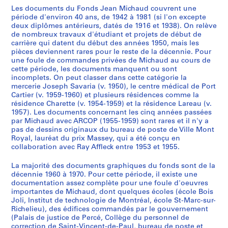
a
Les documents du Fonds Jean Michaud couvrent une
période d'environ 40 ans, de 1942 à 1981 (si l'on excepte
r
deux diplômes antérieurs, datés de 1916 et 1938). On relève
c
de nombreux travaux d'étudiant et projets de début de
h
carrière qui datent du début des années 1950, mais les
i
pièces deviennent rares pour le reste de la décennie. Pour
une foule de commandes privées de Michaud au cours de
t
cette période, les documents manquent ou sont
e
incomplets. On peut classer dans cette catégorie la
c
mercerie Joseph Savaria (v. 1950), le centre médical de Port
t
Cartier (v. 1959-1960) et plusieurs résidences comme la
résidence Charette (v. 1954-1959) et la résidence Lareau (v.
e
1957). Les documents concernant les cinq années passées
,
par Michaud avec ARCOP (1955-1959) sont rares et il n'y a
1
pas de dessins originaux du bureau de poste de Ville Mont
9
Royal, lauréat du prix Massey, qui a été conçu en
4
collaboration avec Ray Affleck entre 1953 et 1955.
6
La majorité des documents graphiques du fonds sont de la
-
décennie 1960 à 1970. Pour cette période, il existe une
1
documentation assez complète pour une foule d'oeuvres
9
importantes de Michaud, dont quelques écoles (école Bois
8
Joli, Institut de technologie de Montréal, école St-Marc-sur-
Richelieu), des édifices commandés par le gouvernement
1
(Palais de justice de Percé, Collège du personnel de
,
correction de Saint-Vincent-de-Paul, bureau de poste et