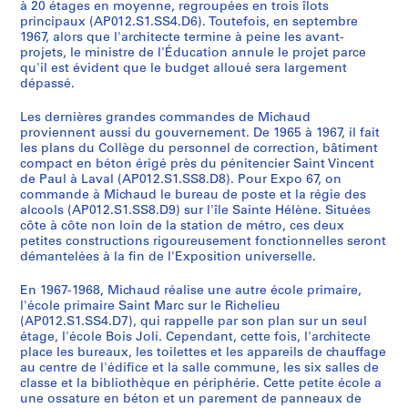
à 20 étages en moyenne, regroupées en trois îlots
principaux (AP012.S1.SS4.D6). Toutefois, en septembre
1967, alors que l'architecte termine à peine les avant-
projets, le ministre de l'Éducation annule le projet parce
qu'il est évident que le budget alloué sera largement
dépassé.
Les dernières grandes commandes de Michaud
proviennent aussi du gouvernement. De 1965 à 1967, il fait
les plans du Collège du personnel de correction, bâtiment
compact en béton érigé près du pénitencier Saint Vincent
de Paul à Laval (AP012.S1.SS8.D8). Pour Expo 67, on
commande à Michaud le bureau de poste et la régie des
alcools (AP012.S1.SS8.D9) sur l'île Sainte Hélène. Situées
côte à côte non loin de la station de métro, ces deux
petites constructions rigoureusement fonctionnelles seront
démantelées à la fin de l'Exposition universelle.
En 1967-1968, Michaud réalise une autre école primaire,
l'école primaire Saint Marc sur le Richelieu
(AP012.S1.SS4.D7), qui rappelle par son plan sur un seul
étage, l'école Bois Joli. Cependant, cette fois, l'architecte
place les bureaux, les toilettes et les appareils de chauffage
au centre de l'édifice et la salle commune, les six salles de
classe et la bibliothèque en périphérie. Cette petite école a
une ossature en béton et un parement de panneaux de