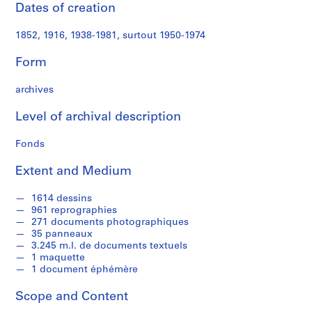
'
Dates of creation
é
t
1852, 1916, 1938-1981, surtout 1950-1974
u
d
Form
i
a
archives
n
Level of archival description
t
e
Fonds
t
p
Extent and Medium
r
o
1614 dessins
j
961 reprographies
e
271 documents photographiques
35 panneaux
t
3.245 m.l. de documents textuels
s
1 maquette
d
1 document éphémère
e
l
Scope and Content
'