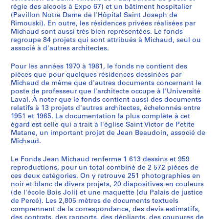
s
régie des alcools à Expo 67) et un bâtiment hospitalier
u
(Pavillon Notre Dame de l'Hôpital Saint Joseph de
Rimouski). En outre, les résidences privées réalisées par
r
Michaud sont aussi très bien représentées. Le fonds
t
regroupe 84 projets qui sont attribués à Michaud, seul ou
o
associé à d'autres architectes.
u
t
Pour les années 1970 à 1981, le fonds ne contient des
pièces que pour quelques résidences dessinées par
1
Michaud de même que d'autres documents concernant le
9
poste de professeur que l'architecte occupe à l'Université
5
Laval. À noter que le fonds contient aussi des documents
0
relatifs à 13 projets d'autres architectes, échelonnés entre
1951 et 1965. La documentation la plus complète à cet
-
égard est celle qui a trait à l'église Saint Victor de Petite
1
Matane, un important projet de Jean Beaudoin, associé de
9
Michaud.
6
9
Le Fonds Jean Michaud renferme 1 613 dessins et 959
reproductions, pour un total combiné de 2 572 pièces de
AP012.S1
ces deux catégories. On y retrouve 251 photographies en
noir et blanc de divers projets, 20 diapositives en couleurs
S
S
S
S
S
S
S
S
S
S
S
S
(de l'école Bois Joli) et une maquette (du Palais de justice
u
u
u
u
u
u
u
u
u
u
u
e
de Percé). Les 2,805 mètres de documents textuels
b
b
b
b
b
b
b
b
b
b
b
r
comprennent de la correspondance, des devis estimatifs,
des contrats, des rapports, des dépliants, des coupures de
-
-
-
-
-
-
-
-
-
-
-