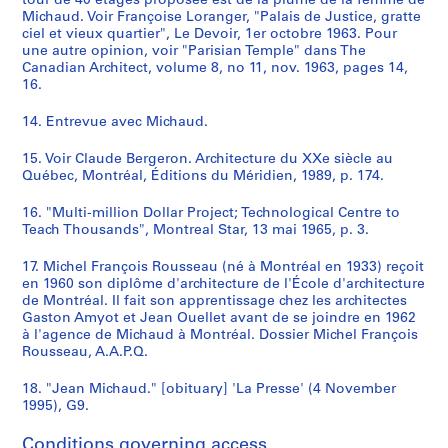
tour de 40 étages proposée est de la plume de la femme de
Michaud. Voir Françoise Loranger, "Palais de Justice, gratte
ciel et vieux quartier", Le Devoir, 1er octobre 1963. Pour
une autre opinion, voir "Parisian Temple" dans The
Canadian Architect, volume 8, no 11, nov. 1963, pages 14,
16.
14. Entrevue avec Michaud.
15. Voir Claude Bergeron. Architecture du XXe siècle au
Québec, Montréal, Éditions du Méridien, 1989, p. 174.
16. "Multi-million Dollar Project; Technological Centre to
Teach Thousands", Montreal Star, 13 mai 1965, p. 3.
17. Michel François Rousseau (né à Montréal en 1933) reçoit
en 1960 son diplôme d'architecture de l'École d'architecture
de Montréal. Il fait son apprentissage chez les architectes
Gaston Amyot et Jean Ouellet avant de se joindre en 1962
à l'agence de Michaud à Montréal. Dossier Michel François
Rousseau, A.A.P.Q.
18. "Jean Michaud." [obituary] 'La Presse' (4 November
1995), G9.
Conditions governing access