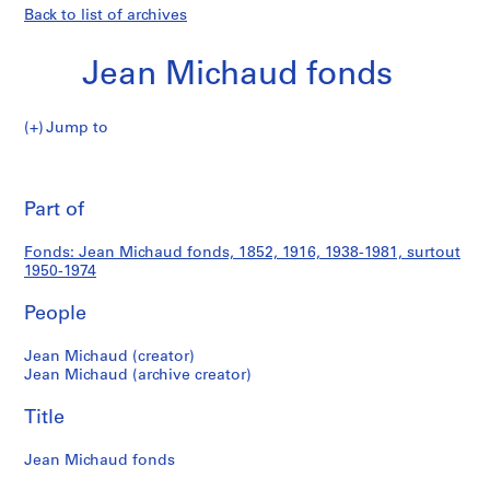
Back to list of archives
Jean Michaud fonds
Jean
Jump to
Michaud
S
Jean
fonds
e
Pri
r
thi
Part of
Michaud
i
pa
e
fonds
Fonds: Jean Michaud fonds, 1852, 1916, 1938-1981, surtout
s
1950-1974
:
P
People
r
o
Jean Michaud (creator)
Jean Michaud (archive creator)
j
e
Title
t
s
Jean Michaud fonds
d