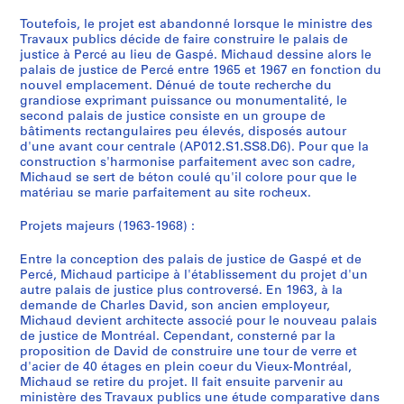
Toutefois, le projet est abandonné lorsque le ministre des
Travaux publics décide de faire construire le palais de
justice à Percé au lieu de Gaspé. Michaud dessine alors le
palais de justice de Percé entre 1965 et 1967 en fonction du
nouvel emplacement. Dénué de toute recherche du
grandiose exprimant puissance ou monumentalité, le
second palais de justice consiste en un groupe de
bâtiments rectangulaires peu élevés, disposés autour
d'une avant cour centrale (AP012.S1.SS8.D6). Pour que la
construction s'harmonise parfaitement avec son cadre,
Michaud se sert de béton coulé qu'il colore pour que le
matériau se marie parfaitement au site rocheux.
Projets majeurs (1963-1968) :
Entre la conception des palais de justice de Gaspé et de
Percé, Michaud participe à l'établissement du projet d'un
autre palais de justice plus controversé. En 1963, à la
demande de Charles David, son ancien employeur,
Michaud devient architecte associé pour le nouveau palais
de justice de Montréal. Cependant, consterné par la
proposition de David de construire une tour de verre et
d'acier de 40 étages en plein coeur du Vieux-Montréal,
Michaud se retire du projet. Il fait ensuite parvenir au
ministère des Travaux publics une étude comparative dans