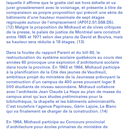
laquelle il affirme que le gratte ciel est hors échelle et va
jurer grossièrement avec le voisinage, et présente à titre de
comparaison sa propre proposition qui prévoit une série de
bâtiments d'une hauteur maximale de sept étages
regroupés autour de l'emplacement (AP012.S1.SS8.D5).
(12) Malgré la proposition de Michaud et de vives critiques
de la presse, le palais de justice de Montréal sera construit
entre 1965 et 1971 selon des plans de David et Boulva, mais
sa hauteur sera réduite à 18 étages. (13)
Dans la foulée du rapport Parent et du bill 60, la
restructuration du système scolaire québécois au cours des
années 60 provoque une explosion d'architecture scolaire
dans toute la province. En 1963 et 1964, Michaud participe
à la planification de la Cité des jeunes de Vaudreuil,
ambitieux projet du ministère de la Jeunesse prévoyant la
construction d'un campus de 400 acres pouvant loger 8
000 étudiants de niveau secondaire. Michaud collabore
avec l'architecte Jean Claude La Haye au plan de masse du
campus ainsi qu'aux études préliminaires pour la
bibliothèque, la chapelle et les bâtiments administratifs.
C'est toutefois l'agence Papineau, Gérin Lajoie, Le Blanc
qui va finalement se charger de la construction. (14)
En 1964, Michaud participe au Concours provincial
d'architecture pour écoles primaires du ministère de