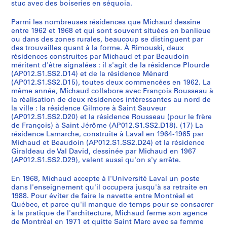
stuc avec des boiseries en séquoia.
Parmi les nombreuses résidences que Michaud dessine
entre 1962 et 1968 et qui sont souvent situées en banlieue
ou dans des zones rurales, beaucoup se distinguent par
des trouvailles quant à la forme. À Rimouski, deux
résidences construites par Michaud et par Beaudoin
méritent d'être signalées : il s'agit de la résidence Plourde
(AP012.S1.SS2.D14) et de la résidence Ménard
(AP012.S1.SS2.D15), toutes deux commencées en 1962. La
même année, Michaud collabore avec François Rousseau à
la réalisation de deux résidences intéressantes au nord de
la ville : la résidence Gilmore à Saint Sauveur
(AP012.S1.SS2.D20) et la résidence Rousseau (pour le frère
de François) à Saint Jérôme (AP012.S1.SS2.D18). (17) La
résidence Lamarche, construite à Laval en 1964-1965 par
Michaud et Beaudoin (AP012.S1.SS2.D24) et la résidence
Giraldeau de Val David, dessinée par Michaud en 1967
(AP012.S1.SS2.D29), valent aussi qu'on s'y arrête.
En 1968, Michaud accepte à l'Université Laval un poste
dans l'enseignement qu'il occupera jusqu'à sa retraite en
1988. Pour éviter de faire la navette entre Montréal et
Québec, et parce qu'il manque de temps pour se consacrer
à la pratique de l'architecture, Michaud ferme son agence
de Montréal en 1971 et quitte Saint Marc avec sa femme