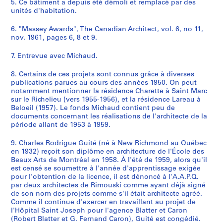
5. Ce bâtiment a depuis été démoli et remplacé par des
unités d'habitation.
6. "Massey Awards", The Canadian Architect, vol. 6, no 11,
nov. 1961, pages 6, 8 et 9.
7. Entrevue avec Michaud.
8. Certains de ces projets sont connus grâce à diverses
publications parues au cours des années 1950. On peut
notamment mentionner la résidence Charette à Saint Marc
sur le Richelieu (vers 1955-1956), et la résidence Lareau à
Beloeil (1957). Le fonds Michaud contient peu de
documents concernant les réalisations de l'architecte de la
période allant de 1953 à 1959.
9. Charles Rodrigue Guité (né à New Richmond au Québec
en 1932) reçoit son diplôme en architecture de l'École des
Beaux Arts de Montréal en 1958. À l'été de 1959, alors qu'il
est censé se soumettre à l'année d'apprentissage exigée
pour l'obtention de la licence, il est dénoncé à l'A.A.P.Q.
par deux architectes de Rimouski comme ayant déjà signé
de son nom des projets comme s'il était architecte agréé.
Comme il continue d'exercer en travaillant au projet de
l'Hôpital Saint Joseph pour l'agence Blatter et Caron
(Robert Blatter et G. Fernand Caron), Guité est congédié.