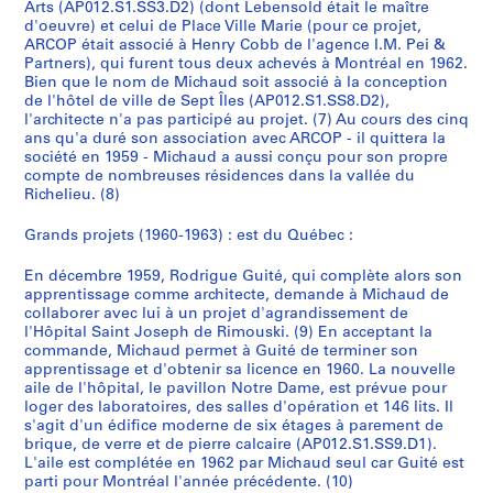
9
5
AP012.S2.SS1.D1
AP012.S1.SS2.D19
Arts (AP012.S1.SS3.D2) (dont Lebensold était le maître
e
,
r
t
g
e
e
m
u
e
s
u
6
-
AP012.S2.SS2.D7
d'oeuvre) et celui de Place Ville Marie (pour ce projet,
AP012.S1.SS2.D6
m
1
s
d
e
t
g
o
i
u
A
n
5
ARCOP était associé à Henry Cobb de l'agence I.M. Pei &
1
Partners), qui furent tous deux achevés à Montréal en 1962.
u
9
,
e
L
i
e
n
l
n
r
e
-
9
Bien que le nom de Michaud soit associé à la conception
s
5
1
l
e
t
,
d
,
e
t
s
1
5
de l'hôtel de ville de Sept Îles (AP012.S1.SS8.D2),
i
1
9
'
b
e
K
v
1
s
s
,
9
9
l'architecte n'a pas participé au projet. (7) Au cours des cinq
q
5
H
l
-
i
i
9
,
,
1
6
ans qu'a duré son association avec ARCOP - il quittera la
AP012.S2.SS2.D1
AP012.S1.SS3.D1
société en 1959 - Michaud a aussi conçu pour son propre
u
6
ô
a
M
n
l
6
1
s
9
6
compte de nombreuses résidences dans la vallée du
e
p
n
a
g
l
3
9
o
6
AP012.S2.SS2.D2
AP012.S2.SS2.D13
Richelieu. (8)
,
i
c
t
s
e
6
r
4
AP012.S2.SS2.D9
s
t
,
a
t
,
3
t
AP012.S2.SS2.D12
Grands projets (1960-1963) : est du Québec :
.
a
j
n
o
1
-
i
d
l
u
e
n
9
1
e
En décembre 1959, Rodrigue Guité, qui complète alors son
apprentissage comme architecte, demande à Michaud de
.
S
i
,
,
6
9
K
collaborer avec lui à un projet d'agrandissement de
a
l
1
1
3
6
i
AP012.S2.SS1.D5
l'Hôpital Saint Joseph de Rimouski. (9) En acceptant la
i
l
9
9
?
4
m
commande, Michaud permet à Guité de terminer son
n
e
6
6
b
apprentissage et d'obtenir sa licence en 1960. La nouvelle
AP012.S2.SS2.D8
AP012.S2.SS2.D10
aile de l'hôpital, le pavillon Notre Dame, est prévue pour
t
t
1
2
e
loger des laboratoires, des salles d'opération et 146 lits. Il
-
1
r
AP012.S2.SS2.D5
AP012.S2.SS2.D6
s'agit d'un édifice moderne de six étages à parement de
J
9
l
brique, de verre et de pierre calcaire (AP012.S1.SS9.D1).
o
6
e
L'aile est complétée en 1962 par Michaud seul car Guité est
parti pour Montréal l'année précédente. (10)
s
1
y