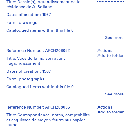
Title: Dessin(s), Agrandissement de la
i
résidence de A. Rolland
t
Dates of creation: 1967
e
Form: drawings
c
t
Catalogued items within this file 0
e
Clo
See more
People:
,
Jean
1
Michaud
Reference Number: ARCH208052
Actions:
9
(archive
Add to folder
Title: Vues de la maison avant
4
creator)
l'agrandissement
6
Quantity
Dates of creation: 1967
-
/
1
Form: photographs
Object
9
type:
Catalogued items within this file 0
8
5
Clo
See more
dessin(s)
1
People:
Jean
,
Stage
Michaud
Reference Number: ARCH208056
Actions:
s
and
(archive
Add to folder
u
Title: Correspondance, notes, comptabilité
Purpose:
creator)
et esquisses de crayon feutre sur papier
design
r
jaune
development
t
Quantity