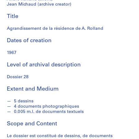
s
Jean Michaud (archive creator)
Title
S
e
Agrandissement de la résidence de A. Rolland
r
i
Dates of creation
e
s
1967
:
P
Level of archival description
r
o
Dossier 28
j
e
Extent and Medium
t
s
5 dessins
4 documents photographiques
d
0.005 m.l. de documents textuels
'
é
Scope and Content
t
u
Le dossier est constitué de dessins, de documents