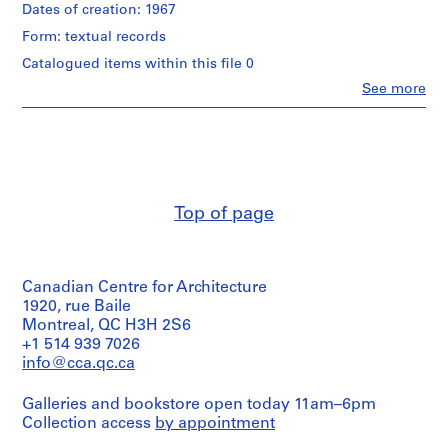
drawings
/
Dates of creation: 1967
o
working
Object
u
drawing
Form: textual records
type:
t
4
Catalogued items within this file 0
Extent
1
photographie(s)
Clo
See more
and
9
People:
Medium:
Extent
5
Jean
5
and
Michaud
0
dessins
Medium:
(archive
-
4
creator)
Technique
1
photographies
and
9
Description:
media:
Top of page
Technique
comprend
6
5
and
10
9
crayon
media:
esquisses
sur
AP012.S1
4
papier
épreuves
Canadian Centre for Architecture
Quantity
calque
argentiques
S
1920, rue Baile
/
à
u
Object
Montreal, QC H3H 2S6
Dimensions:
la
type:
b
+1 514 939 7026
36"x48"
gélatine
1
info@cca.qc.ca
-
chemise(s)
Credit
s
Dimensions:
line:
Galleries and bookstore open today 11am–6pm
sheet:
e
Extent
Fonds
12.7
Collection access
by appointment
r
and
Jean
x
Medium: