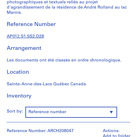
d
photographiques et textuels reliés au projet
d'agrandissement de la résidence de André Rolland au lac
i
Marois.
a
n
Reference Number
t
e
AP012.S1.SS2.D28
t
p
Arrangement
r
o
Les documents ont été classés en ordre chronologique.
j
Location
e
t
Sainte-Anne-des-Lacs Québec Canada
s
d
Inventory
e
l
'
Sort by:
Reference number
a
r
c
Reference Number: ARCH208047
Actions:
h
Add to folder