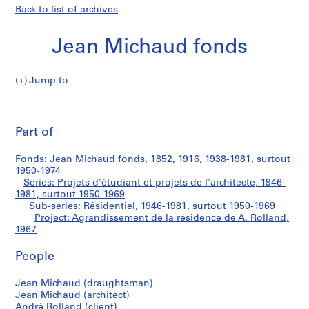
Back to list of archives
Jean Michaud fonds
Jump to
J
Agrandissement
e
Pri
a
thi
Part of
de
n
pa
M
la
Fonds: Jean Michaud fonds, 1852, 1916, 1938-1981, surtout
i
1950-1974
c
Series: Projets d'étudiant et projets de l'architecte, 1946-
résidence
h
1981, surtout 1950-1969
Sub-series: Résidentiel, 1946-1981, surtout 1950-1969
a
de
Project: Agrandissement de la résidence de A. Rolland,
u
1967
d
A.
f
People
o
Rolland
n
Jean Michaud (draughtsman)
d
Jean Michaud (architect)
André Rolland (client)