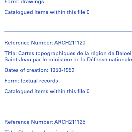
Dimensions:
Form: drawings
éphémère
24"
Quantity
Catalogued items within this file 0
x
Dimensions:
/
36"
sheet:
Object
People:
61.6
type:
Jean
Drawing
x
1
Michaud
Type:
99.06
reprographie(s)
Reference Number: ARCH211120
(archive
caricature
cm
creator)
Title: Cartes topographiques de la région de Beloeil
Extent
Saint-Jean par le ministère de la Défense nationale
Credit
Document
and
Quantity
line:
Type:
Medium:
Dates of creation: 1950-1952
/
Fonds
poster
1
Object
Jean
Form: textual records
reprographie
type:
Michaud
Credit
1
Catalogued items within this file 0
Collection
line:
Technique
reprographie(s)
Centre
Fonds
and
Canadien
People:
Jean
media:
d'Architecture/
Extent
Canada.
Michaud
Lithographie
Canadian
and
Dept.
Collection
Reference Number: ARCH211125
Centre
Medium:
of
Centre
for
Dimensions:
1
National