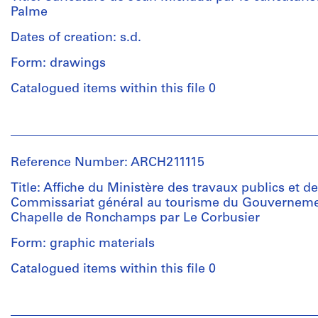
Palme
Dates of creation: s.d.
Form: drawings
Catalogued items within this file 0
People:
Robert
La
Reference Number: ARCH211115
Palme
(artist)
Title: Affiche du Ministère des travaux publics et de
Jean
Commissariat général au tourisme du Gouvernement
Michaud
Chapelle de Ronchamps par Le Corbusier
(subject)
Jean
Form: graphic materials
Michaud
Catalogued items within this file 0
(archive
creator)
People: