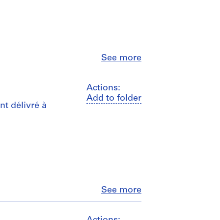
Close
See more
Actions:
Add to folder
t délivré à
Close
See more