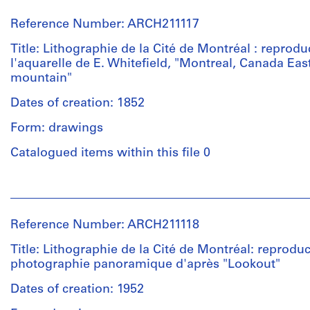
Le
Quantity
Corbusier
/
Reference Number: ARCH211117
(architect)
Object
Jean
type:
Title: Lithographie de la Cité de Montréal : reprodu
Michaud
1
l'aquarelle de E. Whitefield, "Montreal, Canada Ea
(archive
dessin(s)
mountain"
creator)
Dates of creation: 1852
Extent
Quantity
and
Form: drawings
/
Medium:
Object
Catalogued items within this file 0
1
type:
dessin
1
People:
document(s)
Edwin
Technique
textuel(s)
Whitefield
and
Reference Number: ARCH211118
(painter
media:
Extent
(artist))
Encre
Title: Lithographie de la Cité de Montréal: reprodu
and
Jean
sur
photographie panoramique d'après "Lookout"
Medium:
Michaud
papier
1
(archive
Dates of creation: 1952
document
creator)