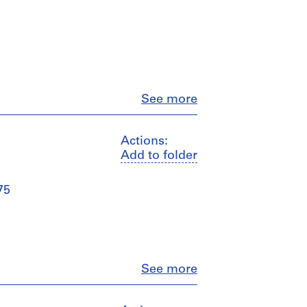
Close
See more
Actions:
Add to folder
75
Close
See more