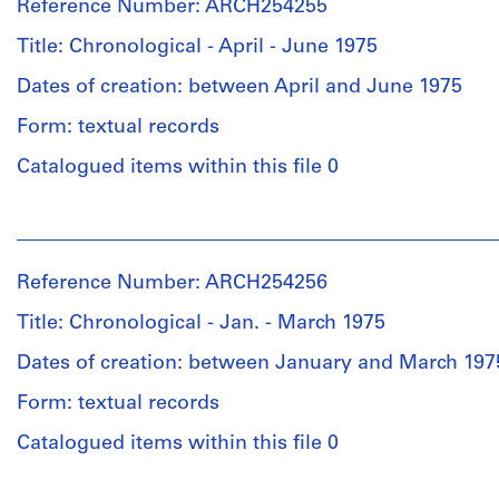
Type:
Reference Number: ARCH254255
Associates
d'Architecture/
files
Extent
Ltd.
Canadian
Title: Chronological - April - June 1975
and
(archive
Centre
Credit
Medium:
creator)
Dates of creation: between April and June 1975
for
line:
0.01
Architecture,
Form: textual records
Van
l.m.
Montréal;
Quantity
Ginkel
of
Don
/
Catalogued items within this file 0
Associates
textual
de
Object
fonds
records
H.P.
type:
People:
Collection
Daniel
1
Van
Centre
et
Document
file(s)
Ginkel
Canadien
Blanche
Type:
Reference Number: ARCH254256
Associates
d'Architecture/
Lemco
files
Extent
Ltd.
Canadian
van
Title: Chronological - Jan. - March 1975
and
(archive
Centre
Ginkel/
Credit
Medium:
creator)
Dates of creation: between January and March 197
for
Gift
line:
0.01
Architecture,
of
Form: textual records
Van
l.m.
Montréal;
H.P.
Quantity
Ginkel
of
Don
Daniel
/
Catalogued items within this file 0
Associates
textual
de
and
Object
fonds
records
H.P.
Blanche
type: