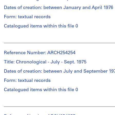
and
(archive
Medium:
creator)
Dates of creation: between January and April 1976
0.01
Form: textual records
l.m.
Quantity
of
/
Catalogued items within this file 0
textual
Object
records
type:
People:
1
Van
Document
file(s)
Ginkel
Type:
Reference Number: ARCH254254
Associates
files
Extent
Ltd.
Title: Chronological - July - Sept. 1975
and
(archive
Credit
Medium:
creator)
Dates of creation: between July and September 19
line:
0.01
Form: textual records
Van
l.m.
Quantity
Ginkel
of
/
Catalogued items within this file 0
Associates
textual
Object
fonds
records
type:
People:
Collection
1
Van
Centre
Document
file(s)
Ginkel
Canadien