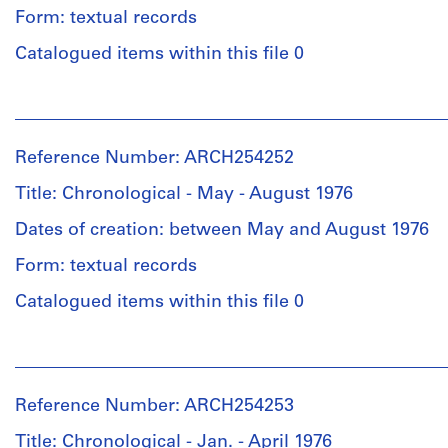
Form: textual records
Catalogued items within this file 0
People:
Van
Ginkel
Reference Number: ARCH254252
Associates
Ltd.
Title: Chronological - May - August 1976
(archive
creator)
Dates of creation: between May and August 1976
Form: textual records
Quantity
/
Catalogued items within this file 0
Object
type:
People:
1
Van
file(s)
Ginkel
Reference Number: ARCH254253
Associates
Extent
Ltd.
Title: Chronological - Jan. - April 1976