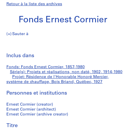
Retour à la liste des archives
Fonds Ernest Cormier
Sauter à
F
Résidence
o
Imp
n
cet
Inclus dans
de
d
pa
s
l'Honorable
Fonds: Fonds Ernest Cormier, 1857-1980
E
Série(s): Projets et réalisations, non daté, 1902, 1914-1980
r
Projet: Résidence de l'Honorable Honoré Mercier,
Honoré
n
système de chauffage, Bois Briand, Québec, 1927
e
Mercier,
Personnes et institutions
s
t
système
Ernest Cormier (creator)
C
Ernest Cormier (architect)
o
de
Ernest Cormier (archive creator)
r
chauffage,
m
Titre