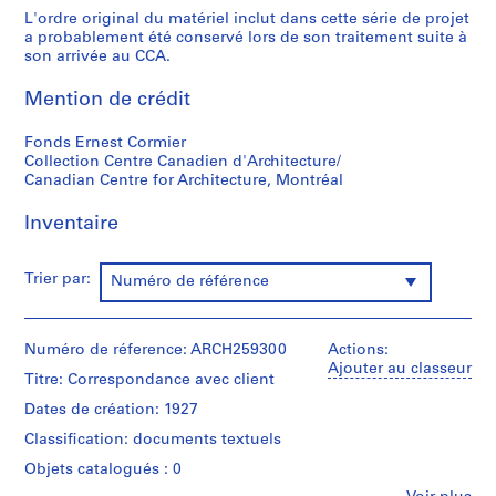
s
L'ordre original du matériel inclut dans cette série de projet
p
a probablement été conservé lors de son traitement suite à
e
son arrivée au CCA.
r
s
Mention de crédit
o
Fonds Ernest Cormier
n
Collection Centre Canadien d'Architecture/
n
Canadian Centre for Architecture, Montréal
e
l
Inventaire
s
,
Trier par:
Numéro de référence
1
8
5
Numéro de réference: ARCH259300
Actions:
7
Ajouter au classeur
-
Titre: Correspondance avec client
1
Dates de création: 1927
9
Classification: documents textuels
8
0
Objets catalogués : 0
AP001.S1