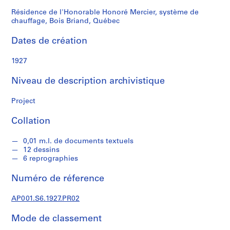
i
Bois
e
Résidence de l'Honorable Honoré Mercier, système de
chauffage, Bois Briand, Québec
r
Briand,
Dates de création
Québec
S
é
1927
r
Niveau de description archivistique
i
e
Project
(
s
Collation
)
:
0,01 m.l. de documents textuels
D
12 dessins
o
6 reprographies
c
Numéro de réference
u
m
AP001.S6.1927.PR02
e
n
Mode de classement
t