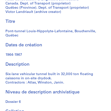
r
Canada. Dept. of Transport (proprietor)
i
Québec (Province). Dept. of Transport (proprietor)
a
Victor Landriault (archive creator)
u
l
Titre
t
Pont-tunnel Louis-Hippolyte-Lafontaine, Boucherville,
Québec
S
é
Dates de création
r
i
1964-1967
e
Description
(
s
Six-lane vehicular tunnel built in 32,000 ton floating
)
caissons in on-site drydock.
:
Contractors : Atlas, Winston, Janin.
P
r
Niveau de description archivistique
o
j
Dossier 6
e