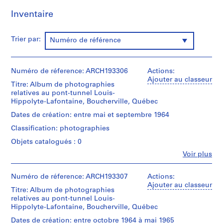
a
Inventaire
n
d
Trier par:
r
Numéro de référence
i
a
Numéro de réference: ARCH193306
u
Actions:
Ajouter au classeur
l
Titre: Album de photographies
t
relatives au pont-tunnel Louis-
Hippolyte-Lafontaine, Boucherville, Québec
,
1
Dates de création: entre mai et septembre 1964
9
Classification: photographies
4
Objets catalogués : 0
8
Fe
Voir plus
-
Personnes
1
et
9
institutions:
Numéro de réference: ARCH193307
Actions:
Victor
Ajouter au classeur
8
Titre: Album de photographies
Landriault
6
relatives au pont-tunnel Louis-
(photographer)
Hippolyte-Lafontaine, Boucherville, Québec
AP111.S1
Victor
Landriault
Dates de création: entre octobre 1964 à mai 1965