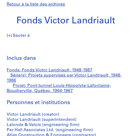
Retour à la liste des archives
Fonds Victor Landriault
Sauter à
F
Pont-
o
Imp
n
cet
Inclus dans
tunnel
d
pa
s
Louis-
Fonds: Fonds Victor Landriault, 1948-1987
V
Série(s): Projets supervisés par Victor Landriault, 1948-
i
1986
Hippolyte-
c
Projet: Pont-tunnel Louis-Hippolyte-Lafontaine,
Boucherville, Québec, 1964-1967
t
Lafontaine,
o
Personnes et institutions
r
Boucherville,
L
Victor Landriault (creator)
a
Québec
Victor Landriault (superintendent)
n
Lalonde & Valois (engineering firm)
d
Per Hall Associates Ltd. (engineering firm)
Atlas Construction & Engineers (contractor)