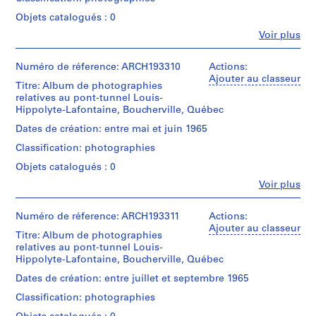
C
creator)
dikes,
1500
plug
o
Objets catalogués : 0
ft.;
blasts,
Description:
n
end
Fe
Voir plus
Cribs,
putting
Personnes
closed;
n
employees,
ballast
et
removed
e
official
in,
institutions:
Numéro de réference: ARCH193310
Actions:
cofferdam,
visits;
l
pre-
Victor
Ajouter au classeur
flooded;
tunnel
Titre: Album de photographies
stress
l
Landriault
floating
section
relatives au pont-tunnel Louis-
cables,
(photographer)
s
the
built
Hippolyte-Lafontaine, Boucherville, Québec
scows,
Victor
caissons,
u
in
divers;
Landriault
flooding
Dates de création: entre mai et juin 1965
r
place
Hydro
(archive
progress,
for
Québec
Classification: photographies
l
creator)
dikes,
1500
dredges,
a
plug
Objets catalogués : 0
ft.;
scows,
blasts,
Description:
r
end
cable
Fe
Voir plus
Cribs,
putting
Personnes
i
closed;
and
employees,
ballast
et
removed
anchors
v
official
in,
institutions:
Numéro de réference: ARCH193311
Actions:
cofferdam,
(32,000
i
visits;
pre-
Victor
Ajouter au classeur
flooded;
tons
tunnel
Titre: Album de photographies
stress
è
Landriault
floating
each),
section
relatives au pont-tunnel Louis-
cables,
(photographer)
r
the
anchors,
built
Hippolyte-Lafontaine, Boucherville, Québec
scows,
Victor
caissons,
suspensions
e
in
divers;
Landriault
flooding
cables,
Dates de création: entre juillet et septembre 1965
d
place
Hydro
(archive
progress,
divers,
for
Québec
e
Classification: photographies
creator)
dikes,
sand
1500
dredges,
s
plug
jetting