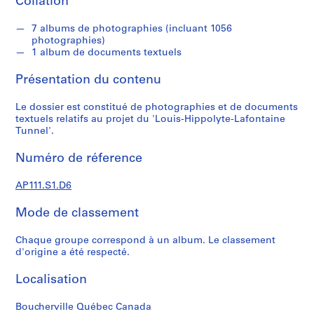
Collation
t
s
7 albums de photographies (incluant 1056
s
photographies)
u
1 album de documents textuels
p
e
Présentation du contenu
r
v
Le dossier est constitué de photographies et de documents
textuels relatifs au projet du 'Louis-Hippolyte-Lafontaine
i
Tunnel'.
s
é
Numéro de réference
s
p
AP111.S1.D6
a
r
Mode de classement
V
i
Chaque groupe correspond à un album. Le classement
d'origine a été respecté.
c
t
Localisation
o
r
Boucherville Québec Canada
L