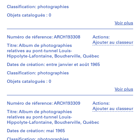
P
(archive
Classification: photographies
creator)
r
Objets catalogués : 0
o
Description:
j
Fe
Voir plus
Cribs,
Personnes
e
employees,
et
official
t
institutions:
Numéro de réference: ARCH193308
Actions:
visits;
:
Victor
Ajouter au classeur
tunnel
Titre: Album de photographies
Landriault
B
section
relatives au pont-tunnel Louis-
(photographer)
a
built
Hippolyte-Lafontaine, Boucherville, Québec
Victor
r
in
Landriault
Dates de création: entre janvier et août 1965
place
r
(archive
for
Classification: photographies
creator)
a
1500
g
Objets catalogués : 0
ft.;
Description:
e
end
Fe
Voir plus
Cribs,
Personnes
closed;
d
employees,
et
removed
u
official
institutions:
Numéro de réference: ARCH193309
Actions:
cofferdam,
visits;
l
Victor
Ajouter au classeur
flooded;
tunnel
Titre: Album de photographies
Landriault
a
floating
section
relatives au pont-tunnel Louis-
(photographer)
the
c
built
Hippolyte-Lafontaine, Boucherville, Québec
Victor
caissons,
M
in
Landriault
flooding
Dates de création: mai 1965
place
c
(archive
progress,
for
Classification: photographies