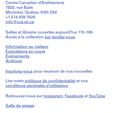
du
Centre Canadien d’Architecture
d’objet:
,
premier
1
1920, rue Baile
d
étage
dessin(s)
Montréal, Québec H3H 2S6
;
o
de
+1 514 939 7026
détail
présentation
s
info@cca.qc.ca
des
s
sièges,
Étape
i
des
Salles et librairie ouvertes aujourd’hui 11h-18h
et
tables
e
Accès à la collection
sur rendez-vous
objectif:
et
r
dessin
des
de
Information au visiteur
s
tabourets.
présentation
Expositions en cours
p
Événements
e
Quantité
Technique
Archives
/
r
et
Type
s
médium:
d’objet:
Inscrivez-vous
pour recevoir de nos nouvelles
Mine
o
3
de
n
dessin(s)
Lire notre
politique de confidentialité
et nos
plomb
préliminaire(s)
n
sur
conditions générales d’utilisation
.
e
papier
Étape
calque
l
Retrouvez-nous sur
Instagram
,
Facebook
et
YouTube
et
s
objectif:
Dimensions:
e
dessins
Salle de presse
de
préliminaires
t
52