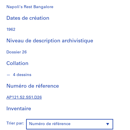
S
Napoli's Rest Bangalore
é
r
Dates de création
i
e
1962
(
s
Niveau de description archivistique
)
:
Dossier 26
D
Collation
o
c
4 dessins
u
m
Numéro de réference
e
n
AP121.S2.SS1.D26
t
s
Inventaire
t
e
Trier par:
Numéro de référence
x