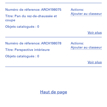
t
u
Numéro de réference: ARCH198075
Actions:
e
Ajouter au classeur
l
Titre: Pan du rez-de-chaussée et
coupe
s
e
Objets catalogués : 0
t
Fe
Voir plus
Personnes
p
et
h
institutions:
Numéro de réference: ARCH198078
Actions:
o
Luc
Ajouter au classeur
Titre: Perspective intérieure
t
Durand
(archive
o
Objets catalogués : 0
creator)
g
Fe
Voir plus
Personnes
r
Description:
et
a
Plan
institutions:
p
du
Luc
rez-
Durand
h
de-
(archive
i
chaussée
creator)
q
Haut de page
et
u
coupe
Quantité
;
e
/
plan
Type
s