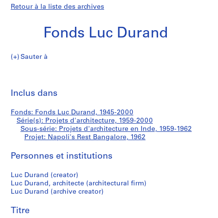
Retour à la liste des archives
Fonds Luc Durand
Sauter à
F
Napoli's
o
Imp
n
cet
Inclus dans
Rest
d
pa
s
Bangalore
Fonds: Fonds Luc Durand, 1945-2000
L
Série(s): Projets d'architecture, 1959-2000
u
Sous-série: Projets d'architecture en Inde, 1959-1962
c
Projet: Napoli's Rest Bangalore, 1962
D
Personnes et institutions
u
r
Luc Durand (creator)
a
Luc Durand, architecte (architectural firm)
n
Luc Durand (archive creator)
d
Titre