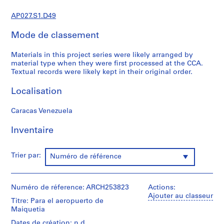
r
AP027.S1.D49
o
j
Mode de classement
e
c
Materials in this project series were likely arranged by
t
material type when they were first processed at the CCA.
a
Textual records were likely kept in their original order.
n
Localisation
d
P
Caracas Venezuela
r
o
Inventaire
p
o
s
Trier par:
Numéro de référence
a
l
D
Numéro de réference: ARCH253823
Actions:
o
Ajouter au classeur
Titre: Para el aeropuerto de
c
Maiquetia
u
Dates de création: n.d.