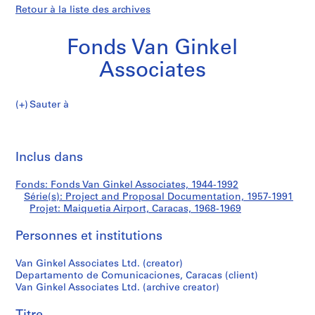
Retour à la liste des archives
Fonds Van Ginkel
Associates
Sauter à
F
Maiquetia
o
Imp
n
cet
Inclus dans
Airport,
d
pa
s
Caracas
Fonds: Fonds Van Ginkel Associates, 1944-1992
V
Série(s): Project and Proposal Documentation, 1957-1991
a
Projet: Maiquetia Airport, Caracas, 1968-1969
n
G
Personnes et institutions
i
Van Ginkel Associates Ltd. (creator)
n
Departamento de Comunicaciones, Caracas (client)
k
Van Ginkel Associates Ltd. (archive creator)
e
l