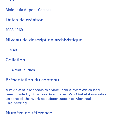
Titre
A
s
Maiquetia Airport, Caracas
s
o
Dates de création
c
i
1968-1969
a
Niveau de description archivistique
t
e
File 49
s
Collation
S
é
4 textual files
r
Présentation du contenu
i
e
A review of proposals for Maiquetia Airport which had
(
been made by Voorhees Associates. Van Ginkel Associates
s
undertook the work as subcontractor to Montreal
)
Engineering.
:
Numéro de réference
P