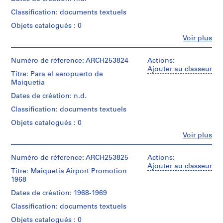
m
Classification: documents textuels
e
n
Objets catalogués : 0
t
Fe
Voir plus
Personnes
a
et
t
institutions:
Numéro de réference: ARCH253824
Actions:
i
Van
Ajouter au classeur
Titre: Para el aeropuerto de
o
Ginkel
Maiquetia
Associates
n
Ltd.
Dates de création: n.d.
,
(archive
1
Classification: documents textuels
creator)
9
Objets catalogués : 0
5
Description:
Fe
Voir plus
report:
7
Personnes
Servicios
et
-
de
institutions:
Numéro de réference: ARCH253825
Actions:
1
direccion
Van
Ajouter au classeur
9
de
Titre: Maiquetia Airport Promotion
Ginkel
proyecto
1968
9
Associates
para
Ltd.
1
Dates de création: 1968-1969
el
(archive
AP027.S1
aeropuerto
Classification: documents textuels
creator)
de
Objets catalogués : 0
P
Maiquetia.