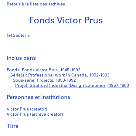
Retour à la liste des archives
Fonds Victor Prus
Sauter à
F
Stratford
o
Imp
n
cet
Inclus dans
Industrial
d
pa
s
Design
Fonds: Fonds Victor Prus, 1945-1992
V
Série(s): Professional work in Canada, 1952-1993
i
Sous-série: Projects, 1953-1992
Exhibition
c
Projet: Stratford Industrial Design Exhibition, 1957-1960
t
Personnes et institutions
o
r
Victor Prus (creator)
P
Victor Prus (archive creator)
r
u
Titre
s