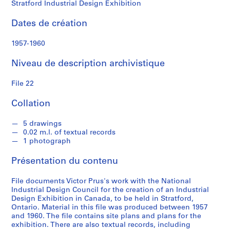
Stratford Industrial Design Exhibition
S
Dates de création
é
r
1957-1960
i
e
Niveau de description archivistique
(
s
File 22
)
:
Collation
S
t
5 drawings
0.02 m.l. of textual records
u
1 photograph
d
e
Présentation du contenu
n
t
File documents Victor Prus's work with the National
a
Industrial Design Council for the creation of an Industrial
Design Exhibition in Canada, to be held in Stratford,
n
Ontario. Material in this file was produced between 1957
d
and 1960. The file contains site plans and plans for the
p
exhibition. There are also textual records, including