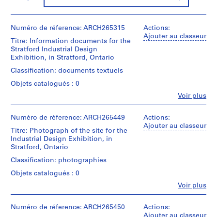
n
d
Numéro de réference: ARCH265315
Actions:
,
Ajouter au classeur
1
Titre: Information documents for the
9
Stratford Industrial Design
Exhibition, in Stratford, Ontario
4
6
Classification: documents textuels
-
Objets catalogués : 0
1
Fe
Voir plus
9
Personnes
et
5
institutions:
Numéro de réference: ARCH265449
Actions:
2
Victor
Ajouter au classeur
Titre: Photograph of the site for the
AP163.S1
Prus
Industrial Design Exhibition, in
(architect)
Stratford, Ontario
S
S
S
Victor
Prus
o
o
é
Classification: photographies
(archive
u
u
r
Objets catalogués : 0
creator)
s
s
i
Fe
Voir plus
-
-
e
Personnes
Quantité
et
s
s
(
/
institutions:
Numéro de réference: ARCH265450
Actions:
Type
é
é
s
Victor
Ajouter au classeur