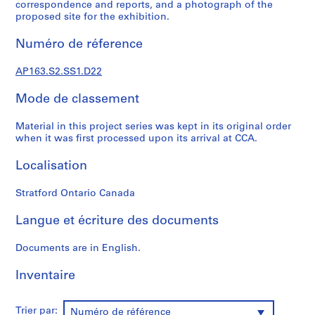
r
correspondence and reports, and a photograph of the
proposed site for the exhibition.
o
f
Numéro de réference
e
s
AP163.S2.SS1.D22
s
i
Mode de classement
o
n
Material in this project series was kept in its original order
a
when it was first processed upon its arrival at CCA.
l
Localisation
w
o
Stratford Ontario Canada
r
k
Langue et écriture des documents
i
n
Documents are in English.
E
n
Inventaire
g
l
Trier par:
a
Numéro de référence