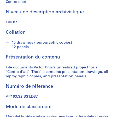
Centre d'art
S
Niveau de description archivistique
é
r
File 87
i
e
Collation
(
s
10 drawings (reprographic copies)
)
12 panels
:
Présentation du contenu
S
t
File documents Victor Prus's unrealized project for a
u
"Centre d'art". The file contains presentation drawings, all
d
reprographic copies, and presentation panels.
e
n
Numéro de réference
t
a
AP163.S2.SS1.D87
n
Mode de classement
d
p