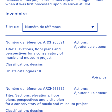
Material in this project series was kept in its original order
r
when it was first processed upon its arrival at CCA.
o
f
Inventaire
e
s
Trier par:
s
Numéro de référence
i
o
Numéro de réference: ARCH265591
Actions:
n
Ajouter au classeur
a
Titre: Elevations, floor plans and
l
perspectives for a conservatory of
music and museum project
w
o
Classification: dessins
r
Objets catalogués : 0
k
Fe
Voir plus
i
Personnes
et
n
institutions:
Numéro de réference: ARCH265992
Actions:
E
Victor
Ajouter au classeur
n
Titre: Sections, elevations, floor
Prus
plans, perspectives and a site plan
g
(archive
for a conservatory of music and museum project
creator)
l
Classification: dessins
a