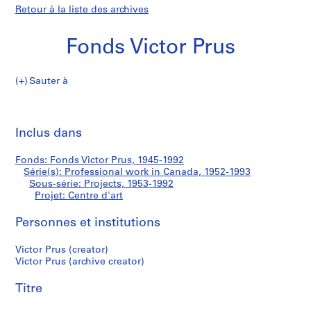
Retour à la liste des archives
Fonds Victor Prus
Sauter à
F
Centre
o
Imp
n
cet
Inclus dans
d'art
d
pa
s
Fonds: Fonds Victor Prus, 1945-1992
V
Série(s): Professional work in Canada, 1952-1993
i
Sous-série: Projects, 1953-1992
c
Projet: Centre d'art
t
Personnes et institutions
o
r
Victor Prus (creator)
P
Victor Prus (archive creator)
r
u
Titre
s