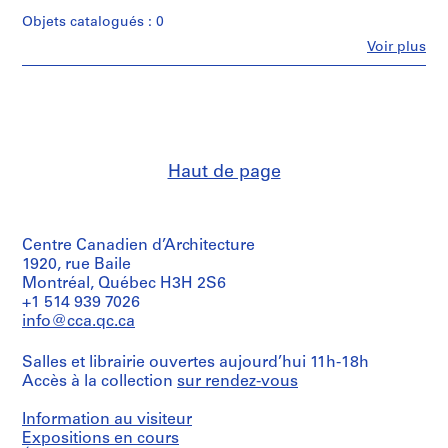
Quantité
n
Objets catalogués : 0
/
d
Type
Fe
Voir plus
Personnes
,
d’objet:
et
10
1
institutions:
reprographic
9
Victor
copy(ies)
4
Prus
(architect)
6
Étape
Victor
-
et
Haut de page
Prus
objectif:
1
(archive
presentation
9
creator)
drawings
5
(proposals)
Centre Canadien d’Architecture
Description:
2
This
1920, rue Baile
Collation:
AP163.S1
group
Montréal, Québec H3H 2S6
10
consists
+1 514 939 7026
reprographic
S
S
S
of
copies
info@cca.qc.ca
o
o
é
sections,
elevations,
u
u
r
Technique
Salles et librairie ouvertes aujourd’hui 11h-18h
floor
s
s
i
et
Accès à la collection
sur rendez-vous
plans,
médium:
-
-
e
perspectives
Diazotypes
s
s
(
and
Information au visiteur
a
é
é
s
Expositions en cours
Dimensions: