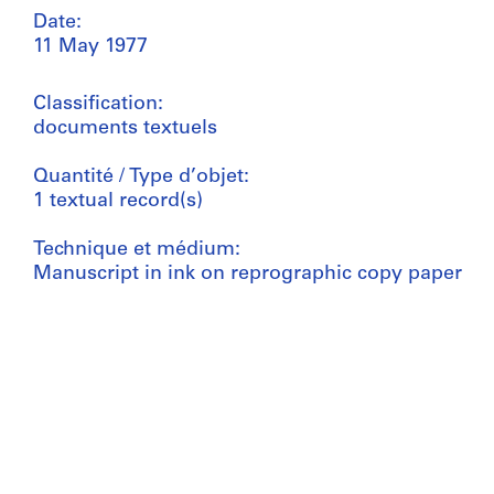
Date:
11 May 1977
Classification:
documents textuels
Quantité / Type d’objet:
1 textual record(s)
Technique et médium:
Manuscript in ink on reprographic copy paper
Dimensions:
sheet: 29,8 × 20,9 cm (11 3/4 × 8 1/4 in.)
Numéro de référence:
DR1995:0285:173