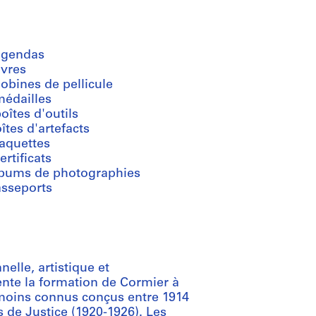
agendas
ivres
obines de pellicule
médailles
oîtes d'outils
îtes d'artefacts
aquettes
ertificats
lbums de photographies
asseports
elle, artistique et
nte la formation de Cormier à
 moins connus conçus entre 1914
s de Justice (1920-1926). Les