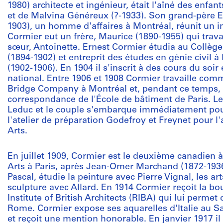
1980) architecte et ingénieur, était l'aîné des enfan
et de Malvina Généreux (?-1933). Son grand-père E
1903), un homme d'affaires à Montréal, réunit un i
Cormier eut un frère, Maurice (1890-1955) qui trav
sœur, Antoinette. Ernest Cormier étudia au Collèg
(1894-1902) et entreprit des études en génie civil 
(1902-1906). En 1904 il s'inscrit à des cours du s
national. Entre 1906 et 1908 Cormier travaille co
Bridge Company à Montréal et, pendant ce temps, 
correspondance de l'École de bâtiment de Paris. Le 
Leduc et le couple s'embarque immédiatement pour 
l'atelier de préparation Godefroy et Freynet pour l
Arts.
En juillet 1909, Cormier est le deuxième canadien à
Arts à Paris, après Jean-Omer Marchand (1872-1936).
Pascal, étudie la peinture avec Pierre Vignal, les a
sculpture avec Allard. En 1914 Cormier reçoit la b
Institute of British Architects (RIBA) qui lui permet
Rome. Cormier expose ses aquarelles d'Italie au Sa
et reçoit une mention honorable. En janvier 1917 il