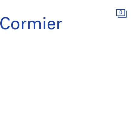
0
 Cormier