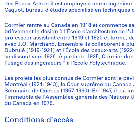
des Beaux-Arts et il est employé comme ingénieur 
Caquot, bureau d'études spécialisé en techniques 
Cormier rentre au Canada en 1918 et commence sa p
brièvement le design à l'École d'architecture de l
professeur assistant entre 1919 et 1920 et forme, d
avec J.O. Marchand. Ensemble ils collaborent à plu
Dubrulé (1919-1921) et l'École des beaux-arts (1922
se dissout vers 1926. À partir de 1925, Cormier don
l'usage des ingénieurs " à l'École Polytechnique.
Les projets les plus connus de Cormier sont le pavil
Montréal (1924-1943), le Cour suprême du Canada à
Séminaire de Québec (1957-1960). En 1947, il est inv
l'immeuble de l'Assemblée générale des Nations Uni
du Canada en 1975.
Conditions d’accès