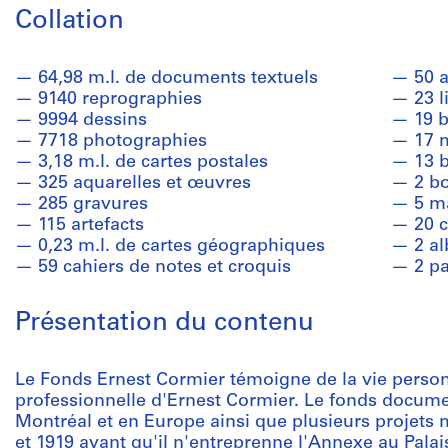
Collation
64,98 m.l. de documents textuels
50 
9140 reprographies
23 l
9994 dessins
19 b
7718 photographies
17 
3,18 m.l. de cartes postales
13 b
325 aquarelles et œuvres
2 bo
285 gravures
5 m
115 artefacts
20 c
0,23 m.l. de cartes géographiques
2 a
59 cahiers de notes et croquis
2 p
Présentation du contenu
Le Fonds Ernest Cormier témoigne de la vie personn
professionnelle d'Ernest Cormier. Le fonds docume
Montréal et en Europe ainsi que plusieurs projets
et 1919 avant qu'il n'entreprenne l'Annexe au Palai