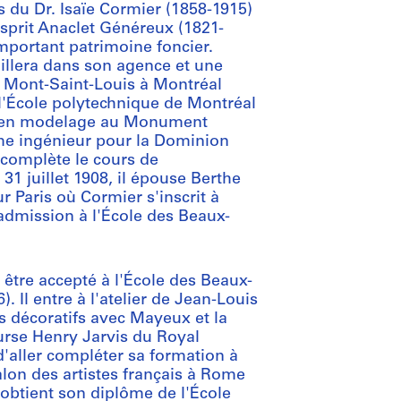
ts du Dr. Isaïe Cormier (1858-1915)
sprit Anaclet Généreux (1821-
mportant patrimoine foncier.
aillera dans son agence et une
e Mont-Saint-Louis à Montréal
à l'École polytechnique de Montréal
oir en modelage au Monument
mme ingénieur pour la Dominion
complète le cours de
31 juillet 1908, il épouse Berthe
Paris où Cormier s'inscrit à
'admission à l'École des Beaux-
 être accepté à l'École des Beaux-
 Il entre à l'atelier de Jean-Louis
rts décoratifs avec Mayeux et la
ourse Henry Jarvis du Royal
 d'aller compléter sa formation à
lon des artistes français à Rome
 obtient son diplôme de l'École