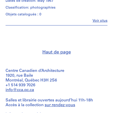
Dates de création: May 1967
,
Classification: photographies
1
Objets catalogués : 0
9
5
Fe
Voir plus
Personnes
7
et
-
institutions:
Gene
2
Summers
0
(subject)
0
Helmut
Haut de page
4
Jahn
(subject)
AP114.S1
Gene
Summers
S
(archive
Centre Canadien d’Architecture
o
creator)
1920, rue Baile
u
Montréal, Québec H3H 2S6
s
Quantité
+1 514 939 7026
/
-
info@cca.qc.ca
Type
s
d’objet:
é
Salles et librairie ouvertes aujourd’hui 11h-18h
1
r
Accès à la collection
sur rendez-vous
photograph(s)
i