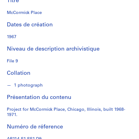
Titre
s
McCormick Place
S
é
Dates de création
r
i
1967
e
Niveau de description archivistique
(
s
File 9
)
:
Collation
P
r
1 photograph
o
f
Présentation du contenu
e
s
Project for McCormick Place, Chicago, Illinois, built 1968-
s
1971.
i
Numéro de réference
o
n