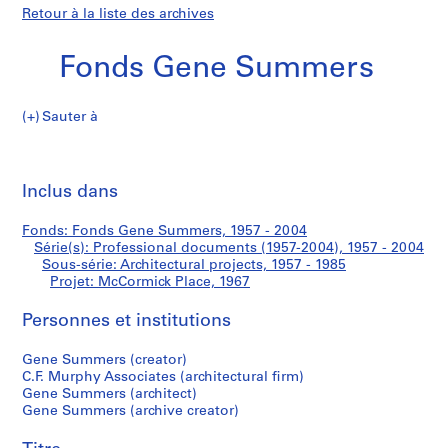
Retour à la liste des archives
Fonds Gene Summers
Sauter à
F
McCormick
o
Imp
n
cet
Inclus dans
Place
d
pa
s
Fonds: Fonds Gene Summers, 1957 - 2004
G
Série(s): Professional documents (1957-2004), 1957 - 2004
e
Sous-série: Architectural projects, 1957 - 1985
n
Projet: McCormick Place, 1967
e
Personnes et institutions
S
u
Gene Summers (creator)
m
C.F. Murphy Associates (architectural firm)
m
Gene Summers (architect)
e
Gene Summers (archive creator)
r