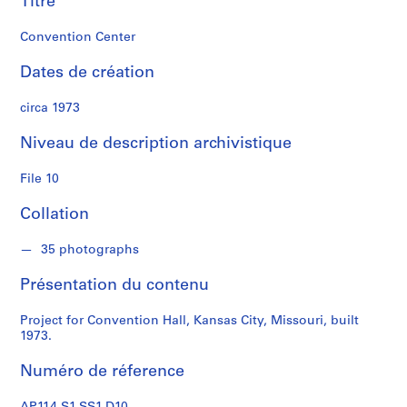
Titre
s
Convention Center
S
é
Dates de création
r
i
circa 1973
e
Niveau de description archivistique
(
s
File 10
)
:
Collation
P
r
35 photographs
o
f
Présentation du contenu
e
s
Project for Convention Hall, Kansas City, Missouri, built
s
1973.
i
Numéro de réference
o
n