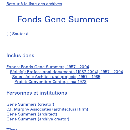
Retour à la liste des archives
Fonds Gene Summers
Sauter à
F
Convention
o
Imp
n
cet
Inclus dans
Center
d
pa
s
Fonds: Fonds Gene Summers, 1957 - 2004
G
Série(s): Professional documents (1957-2004), 1957 - 2004
e
Sous-série: Architectural projects, 1957 - 1985
n
Projet: Convention Center, circa 1973
e
Personnes et institutions
S
u
Gene Summers (creator)
m
C.F. Murphy Associates (architectural firm)
m
Gene Summers (architect)
e
Gene Summers (archive creator)
r