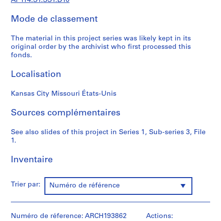
AP114.S1.SS1.D10
a
l
Mode de classement
d
o
The material in this project series was likely kept in its
c
original order by the archivist who first processed this
u
fonds.
m
Localisation
e
n
Kansas City Missouri États-Unis
t
s
Sources complémentaires
(
1
See also slides of this project in Series 1, Sub-series 3, File
9
1.
5
7
Inventaire
-
2
Trier par:
Numéro de référence
0
0
4
Numéro de réference: ARCH193862
Actions:
)