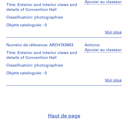
Ajouter au classeur
Titre: Exterior and interior views and
,
details of Convention Hall
1
9
Classification: photographies
5
Objets catalogués : 0
7
Fe
Voir plus
-
Personnes
et
2
institutions:
Numéro de réference: ARCH193863
Actions:
0
Paul
Ajouter au classeur
Titre: Exterior and interior views and
0
S.
details of Convention Hall
4
Kivett
Architectural
Classification: photographies
AP114.S1
Fotografics
Objets catalogués : 0
(photographic
S
studio)
Fe
Voir plus
o
Personnes
Gene
u
et
Summers
institutions:
(archive
s
Paul
creator)
-
S.
s
Kivett
Description:
é
Architectural
Exterior
Haut de page
Fotografics
r
and
(photographic
interior
i
studio)