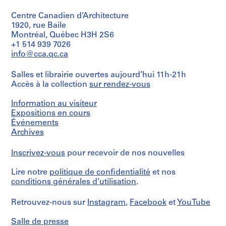
views
e
Gene
and
:
Summers
Centre Canadien d’Architecture
details
(archive
A
1920, rue Baile
of
creator)
Convention
Montréal, Québec H3H 2S6
r
Hall,
+1 514 939 7026
c
Description:
Kansas
info@cca.qc.ca
h
Exterior
City,
i
and
MI.
Salles et librairie ouvertes aujourd’hui 11h-21h
interior
Thirteen
t
Accès à la collection
sur rendez-vous
views
of
e
and
the
c
details
photographs
Information au visiteur
t
of
have
Expositions en cours
Convention
label
u
Événements
Hall,
of
r
Archives
Kansas
Paul
a
City,
S.
l
Inscrivez-vous
pour recevoir de nos nouvelles
MI.
Kivett
Eleven
p
Architectural
of
Photographics
Lire notre
politique de confidentialité
et nos
r
the
on
conditions générales d’utilisation
.
o
photographs
verso.
j
have
Retrouvez-nous sur
Instagram
,
Facebook
et
YouTube
the
e
Quantité
label
c
/
Salle de presse
of
Type